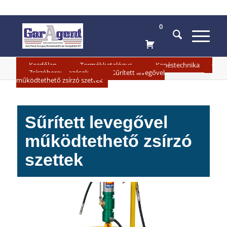
0
»
»
»
Kezdőlap
Termékkatalógus
Kenéstechnika
»
Zsírzóberendezések
Sűrített levegővel
működtethető zsírzó szettek
Sűrített levegővel
működtethető zsírzó
szettek