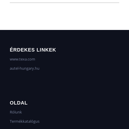
ÉRDEKES LINKEK
www.texa.com
autel-hungary.hu
OLDAL
Rólunk
Termékkatalógus