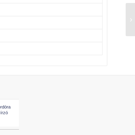
rdóra
sírzó