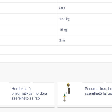
60:1
17,8 kg
16 kg
3 m
Hordozható,
Pneumatikus, ho
pneumatikus, hordóra
szerelhető fali z
szerelhető zsírzó