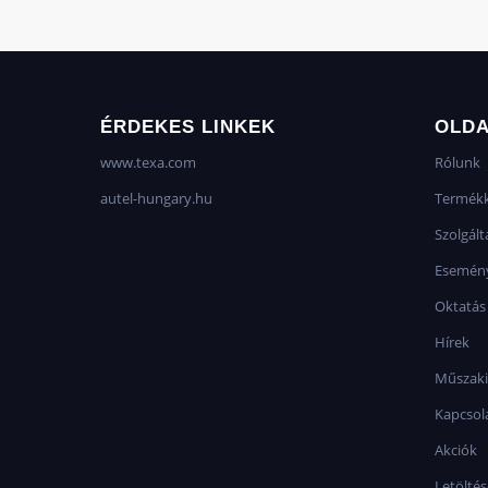
ÉRDEKES LINKEK
OLD
www.texa.com
Rólunk
autel-hungary.hu
Termékk
Szolgált
Esemén
Oktatás
Hírek
Műszaki
Kapcsol
Akciók
Letölté