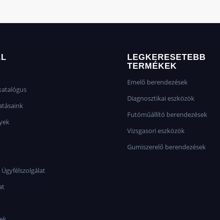
AL
LEGKERESETEBB
TERMÉKEK
Emelő berendezések
atalógus
Diagnosztikai eszközök
atásaink
Futóműállító berendezések
yek
Vizsgasori eszközök
Gumiszerelő berendezések
 Ügyfélszolgálat
at
sek