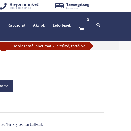
Hívjon minket!
Távsegítség
+36 1 801 8160
Letöltés
0
Kapcsolat
Akciók
Letöltések
»
Hordozható, pneumatikus zsírzó, tartállyal
osárba
s 16 kg-os tartállyal.