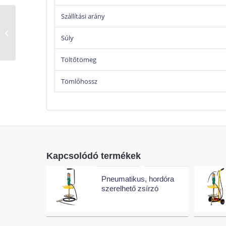
Szállítási arány
Hordozható,
pneumatikus, hordóra
Súly
szerelhető zsírzó
Töltőtömeg
Tömlőhossz
Kapcsolódó termékek
Pneumatikus, hordóra
szerelhető zsírzó