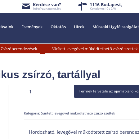
Kérdése van?
1116 Budapest,
info@garagent.hu
Kondorosi út 2/A
tásaink
Események
Oktatás
Hírek
Műszaki Ügyfélszolgálat
»
Zsírzóberendezések
Sűrített levegővel működtethető zsírzó szettek
s zsírzó, tartállyal
Termék felvétele az ajánlatkérő k
Kategória:
Sűrített levegővel működtethető zsírzó szettek
Hordozható, levegővel működtetett zsírzó berendezé