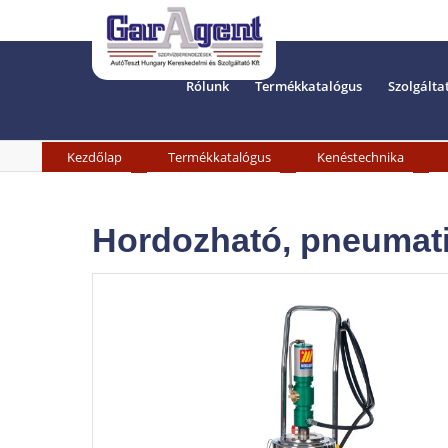
Rólunk
Termékkatalógus
Szolgálta
»
»
»
Kezdőlap
Termékkatalógus
Kenéstechnika
Hordozható, pneumatiku