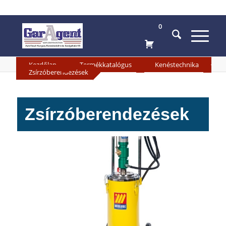
0
»
»
»
Kezdőlap
Termékkatalógus
Kenéstechnika
Zsírzóberendezések
Zsírzóberendezések