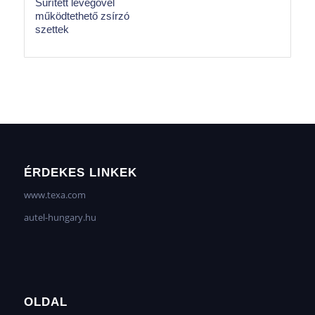
Sűrített levegővel
működtethető zsírzó
szettek
ÉRDEKES LINKEK
www.texa.com
autel-hungary.hu
OLDAL