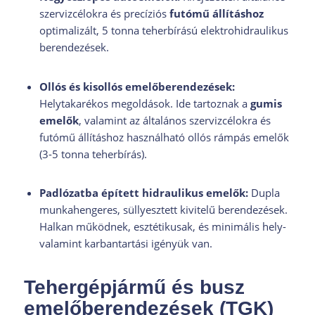
szervizcélokra és precíziós
futómű állításhoz
optimalizált, 5 tonna teherbírású elektrohidraulikus
berendezések.
Ollós és kisollós emelőberendezések:
Helytakarékos megoldások. Ide tartoznak a
gumis
emelők
, valamint az általános szervizcélokra és
futómű állításhoz használható ollós rámpás emelők
(3-5 tonna teherbírás).
Padlózatba épített hidraulikus emelők:
Dupla
munkahengeres, süllyesztett kivitelű berendezések.
Halkan működnek, esztétikusak, és minimális hely-
valamint karbantartási igényük van.
Tehergépjármű és busz
emelőberendezések (TGK)