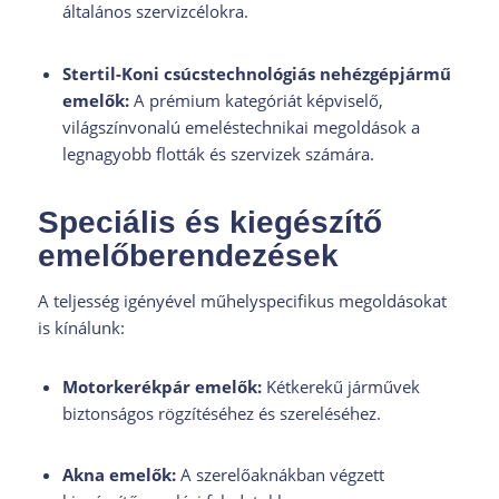
általános szervizcélokra.
Stertil-Koni csúcstechnológiás nehézgépjármű
emelők:
A prémium kategóriát képviselő,
világszínvonalú emeléstechnikai megoldások a
legnagyobb flották és szervizek számára.
Speciális és kiegészítő
emelőberendezések
A teljesség igényével műhelyspecifikus megoldásokat
is kínálunk:
Motorkerékpár emelők:
Kétkerekű járművek
biztonságos rögzítéséhez és szereléséhez.
Akna emelők:
A szerelőaknákban végzett