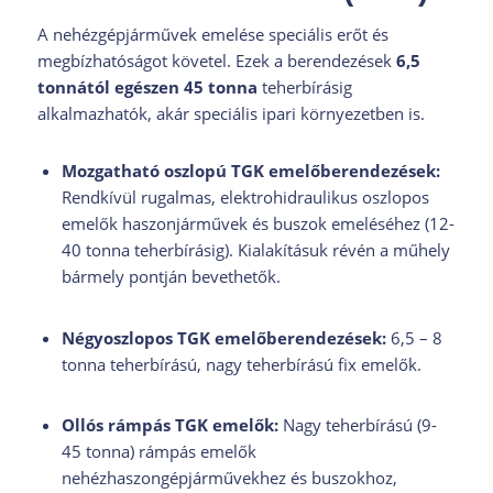
A nehézgépjárművek emelése speciális erőt és
megbízhatóságot követel. Ezek a berendezések
6,5
tonnától egészen 45 tonna
teherbírásig
alkalmazhatók, akár speciális ipari környezetben is.
Mozgatható oszlopú TGK emelőberendezések:
Rendkívül rugalmas, elektrohidraulikus oszlopos
emelők haszonjárművek és buszok emeléséhez (12-
40 tonna teherbírásig). Kialakításuk révén a műhely
bármely pontján bevethetők.
Négyoszlopos TGK emelőberendezések:
6,5 – 8
tonna teherbírású, nagy teherbírású fix emelők.
Ollós rámpás TGK emelők:
Nagy teherbírású (9-
45 tonna) rámpás emelők
nehézhaszongépjárművekhez és buszokhoz,