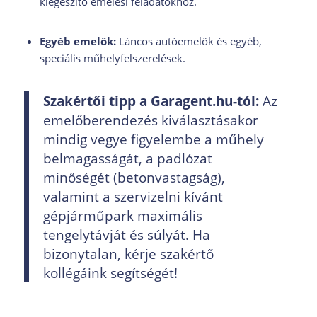
kiegészítő emelési feladatokhoz.
Egyéb emelők:
Láncos autóemelők és egyéb,
speciális műhelyfelszerelések.
Szakértői tipp a Garagent.hu-tól:
Az
emelőberendezés kiválasztásakor
mindig vegye figyelembe a műhely
belmagasságát, a padlózat
minőségét (betonvastagság),
valamint a szervizelni kívánt
gépjárműpark maximális
tengelytávját és súlyát. Ha
bizonytalan, kérje szakértő
kollégáink segítségét!