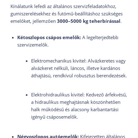
Kínálatunk lefedi az általános szervizfeladatokhoz,
gumiszerelésekhez és futómű-beállításhoz szükséges
emelőket, jellemzően
3000–5000 kg teherbírással
.
Kétoszlopos csápos emelők:
A legelterjedtebb
szervizemelők.
Elektromechanikus kivitel:
Alvázkeretes vagy
alvázkeret nélküli, láncos, illetve kardános
áthajtású, rendkívül robusztus berendezések.
Elektrohidraulikus kivitel:
Kedvező árfekvésű,
a hidraulikus meghajtásnak köszönhetően
halk működésű és alacsony karbantartási
igényű csáposemelők.
Négyoszlopos autóemelők:
Kifejezetten általános