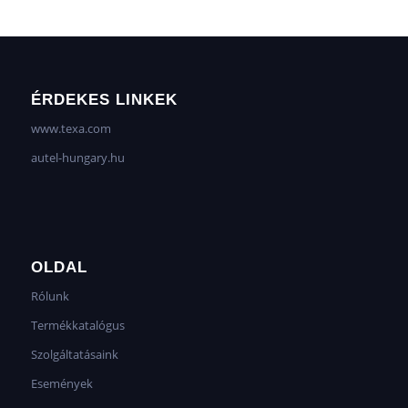
ÉRDEKES LINKEK
www.texa.com
autel-hungary.hu
OLDAL
Rólunk
Termékkatalógus
Szolgáltatásaink
Események