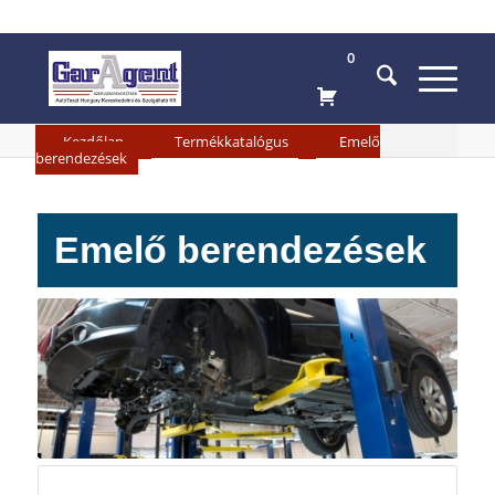
0
»
»
Kezdőlap
Termékkatalógus
Emelő
berendezések
Emelő berendezések