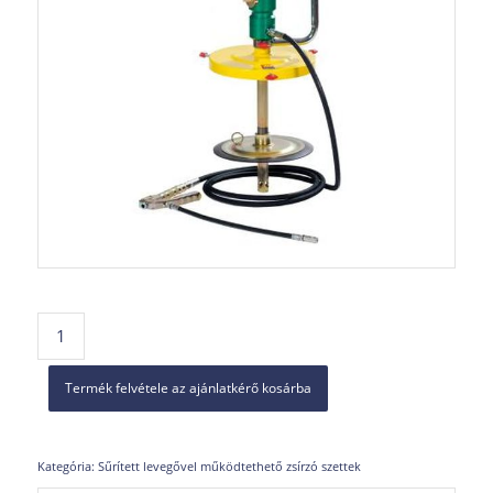
Termék felvétele az ajánlatkérő kosárba
Kategória:
Sűrített levegővel működtethető zsírzó szettek