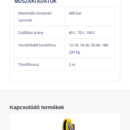
MŰSZAKI ADATOK
Maximális kimeneti
400 bar
nyomás
Szállítási arány
60:1, 70:1, 100:1
Hordófedél hordóhoz
12-16, 18-30, 50-60, 180-
220 kg
Tömlőhossz
2 m
Kapcsolódó termékek