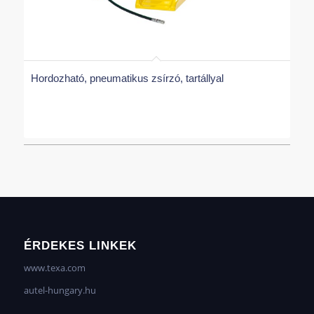
Hordozható, pneumatikus zsírzó, tartállyal
ÉRDEKES LINKEK
www.texa.com
autel-hungary.hu