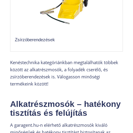
Zsírzóberendezések
Kenéstechnika kategóriánkban megtalálhatók többek
között az alkatrészmosók, a folyadék cserélő, és
zsírzóberendezések is. Válogasson minőségi
termékeink között!
Alkatrészmosók – hatékony
tisztítás és felújítás
A garagent.hu-n elérhető alkatrészmosók kiváló
minőségűek és hatékony tisztítást biztosítanak az