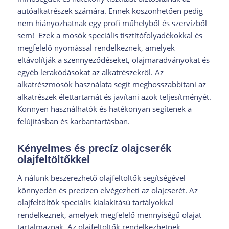
autóalkatrészek számára. Ennek köszönhetően pedig
nem hiányozhatnak egy profi műhelyből és szervízből
sem! Ezek a mosók speciális tisztítófolyadékokkal és
megfelelő nyomással rendelkeznek, amelyek
eltávolítják a szennyeződéseket, olajmaradványokat és
egyéb lerakódásokat az alkatrészekről. Az
alkatrészmosók használata segít meghosszabbítani az
alkatrészek élettartamát és javítani azok teljesítményét.
Könnyen használhatók és hatékonyan segítenek a
felújításban és karbantartásban.
Kényelmes és precíz olajcserék
olajfeltöltőkkel
A nálunk beszerezhető olajfeltöltők segítségével
könnyedén és precízen elvégezheti az olajcserét. Az
olajfeltöltők speciális kialakítású tartályokkal
rendelkeznek, amelyek megfelelő mennyiségű olajat
tartalmaznak. Az olajfeltöltők rendelkezhetnek