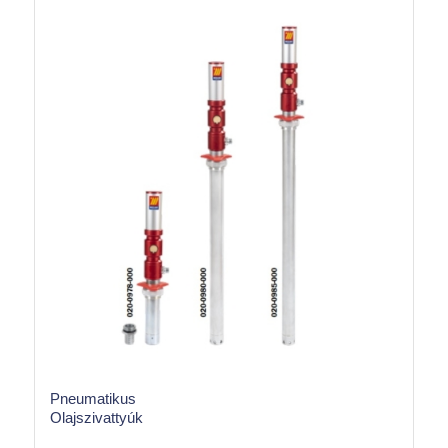
Pneumatikus
Olajszivattyúk