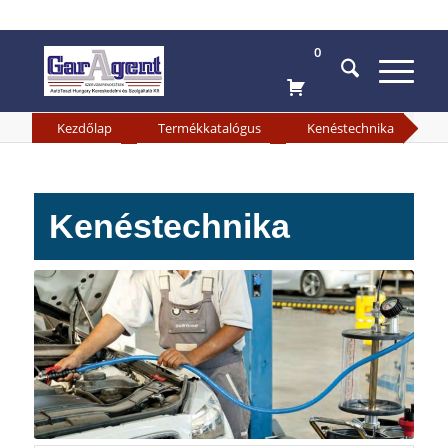
0
»
»
Kezdőlap
Termékkatalógus
Kenéstechnika
Kenéstechnika