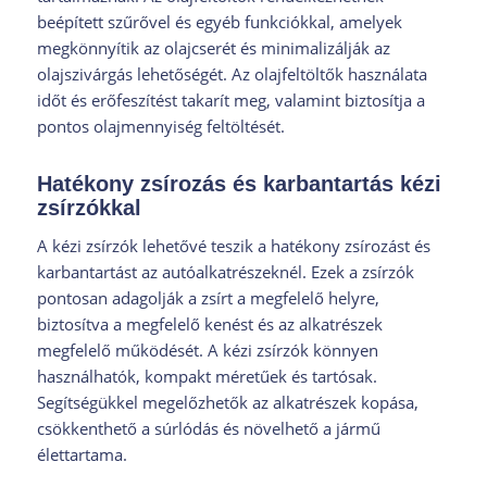
beépített szűrővel és egyéb funkciókkal, amelyek
megkönnyítik az olajcserét és minimalizálják az
olajszivárgás lehetőségét. Az olajfeltöltők használata
időt és erőfeszítést takarít meg, valamint biztosítja a
pontos olajmennyiség feltöltését.
Hatékony zsírozás és karbantartás kézi
zsírzókkal
A kézi zsírzók lehetővé teszik a hatékony zsírozást és
karbantartást az autóalkatrészeknél. Ezek a zsírzók
pontosan adagolják a zsírt a megfelelő helyre,
biztosítva a megfelelő kenést és az alkatrészek
megfelelő működését. A kézi zsírzók könnyen
használhatók, kompakt méretűek és tartósak.
Segítségükkel megelőzhetők az alkatrészek kopása,
csökkenthető a súrlódás és növelhető a jármű
élettartama.