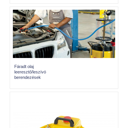
Fáradt olaj
leeresztő/leszívó
berendezések