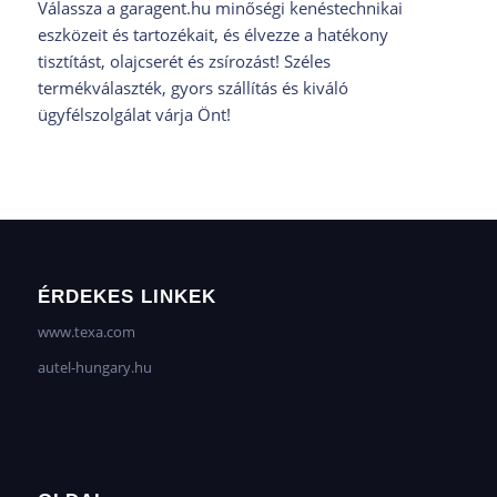
Válassza a garagent.hu minőségi kenéstechnikai
eszközeit és tartozékait, és élvezze a hatékony
tisztítást, olajcserét és zsírozást! Széles
termékválaszték, gyors szállítás és kiváló
ügyfélszolgálat várja Önt!
ÉRDEKES LINKEK
www.texa.com
autel-hungary.hu