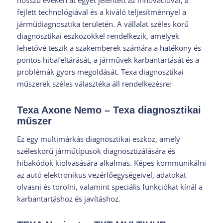
hosszú éveken át egyet jelentett az innovációval, a
fejlett technológiával és a kiváló teljesítménnyel a
járműdiagnosztika területén. A vállalat széles körű
diagnosztikai eszközökkel rendelkezik, amelyek
lehetővé teszik a szakemberek számára a hatékony és
pontos hibafeltárását, a járművek karbantartását és a
problémák gyors megoldását. Texa diagnosztikai
műszerek széles választéka áll rendelkezésre:
Texa Axone Nemo – Texa diagnosztikai
műszer
Ez egy multimárkás diagnosztikai eszköz, amely
széleskörű járműtípusok diagnosztizálására és
hibakódok kiolvasására alkalmas. Képes kommunikálni
az autó elektronikus vezérlőegységeivel, adatokat
olvasni és törölni, valamint speciális funkciókat kínál a
karbantartáshoz és javításhoz.