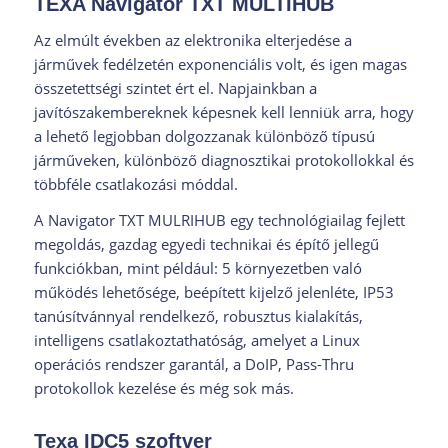
TEXA Navigator TXT MULTIHUB
Az elmúlt években az elektronika elterjedése a
járművek fedélzetén exponenciális volt, és igen magas
összetettségi szintet ért el.
Napjainkban a
javítószakembereknek képesnek kell lenniük arra, hogy
a lehető legjobban dolgozzanak különböző típusú
járműveken, különböző diagnosztikai protokollokkal és
többféle csatlakozási móddal.
A Navigator TXT MULRIHUB egy technológiailag fejlett
megoldás, gazdag egyedi technikai és építő jellegű
funkciókban, mint például: 5 környezetben való
működés lehetősége, beépített kijelző jelenléte, IP53
tanúsítvánnyal rendelkező, robusztus kialakítás,
intelligens csatlakoztathatóság, amelyet a Linux
operációs rendszer garantál
, a DoIP, Pass-Thru
protokollok kezelése és még sok más.
Texa IDC5 szoftver