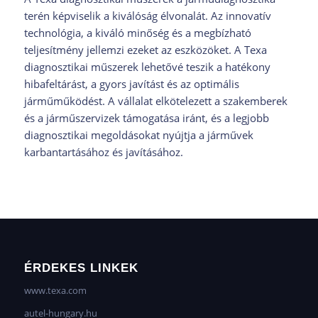
terén képviselik a kiválóság élvonalát. Az innovatív
technológia, a kiváló minőség és a megbízható
teljesítmény jellemzi ezeket az eszközöket. A Texa
diagnosztikai műszerek lehetővé teszik a hatékony
hibafeltárást, a gyors javítást és az optimális
járműműködést. A vállalat elkötelezett a szakemberek
és a járműszervizek támogatása iránt, és a legjobb
diagnosztikai megoldásokat nyújtja a járművek
karbantartásához és javításához.
ÉRDEKES LINKEK
www.texa.com
autel-hungary.hu