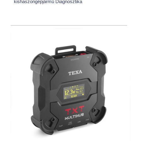
kishaszongépjármű Diagnosztika