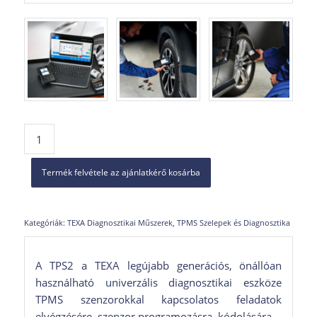
Termék felvétele az ajánlatkérő kosárba
Kategóriák:
TEXA Diagnosztikai Műszerek
,
TPMS Szelepek és Diagnosztika
A TPS2 a TEXA legújabb generációs, önállóan
használható univerzális diagnosztikai eszköze
TPMS szenzorokkal kapcsolatos feladatok
elvégzésére, szenzor programozásra, kódolására.