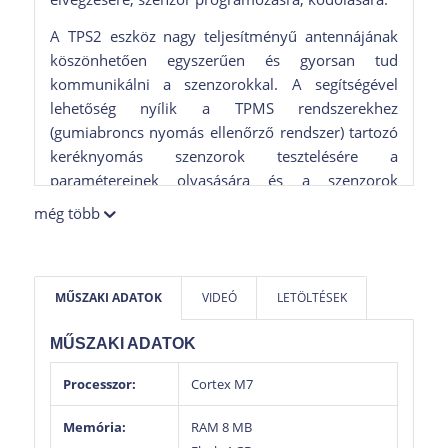
A TPS2 eszköz nagy teljesítményű antennájának
köszönhetően egyszerűen és gyorsan tud
kommunikálni a szenzorokkal. A segítségével
lehetőség nyílik a TPMS rendszerekhez
(gumiabroncs nyomás ellenőrző rendszer) tartozó
keréknyomás szenzorok tesztelésére a
paramétereinek olvasására és a szenzorok
kódolására.
még több
A TPS2 nagyméretű színes kijelzőjének
köszönhetően egy képernyőn képes megjeleníteni
az összes kiolvasott információt.
MŰSZAKI ADATOK
VIDEÓ
LETÖLTÉSEK
A beépített 5 MP kamerának a segítségével többek
MŰSZAKI ADATOK
között lehetséges a QR kódok olvasása és ügyfél
jegyzetek mellé fényképek készítése.
Processzor:
Cortex M7
A TPS2 4 GB belső memóriával rendelkezik és
Memória:
RAM 8 MB
microSD-kártyával ez tovább bővíthető. Ezek