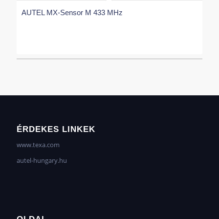
AUTEL MX-Sensor M 433 MHz
ÉRDEKES LINKEK
www.texa.com
autel-hungary.hu