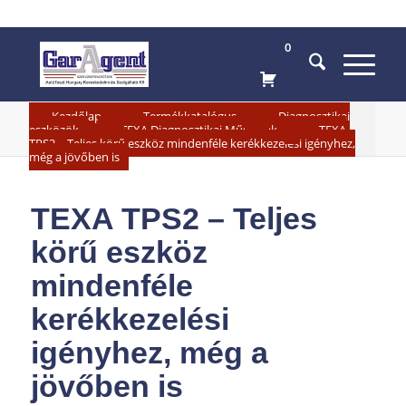
0
»
»
Kezdőlap
Termékkatalógus
Diagnosztikai
»
»
eszközök
TEXA Diagnosztikai Műszerek
TEXA
TPS2 – Teljes körű eszköz mindenféle kerékkezelési igényhez,
még a jövőben is
TEXA TPS2 – Teljes
körű eszköz
mindenféle
kerékkezelési
igényhez, még a
jövőben is