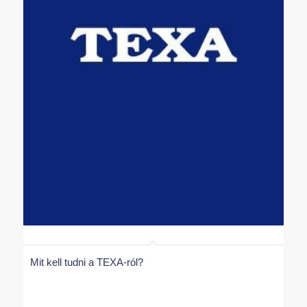
Mit kell tudni a TEXA-ról?