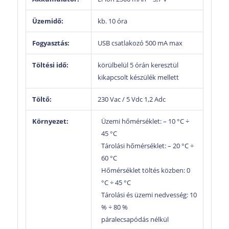
Üzemidő:
kb. 10 óra
Fogyasztás:
USB csatlakozó 500 mA max
Töltési idő:
körülbelül 5 órán keresztül
kikapcsolt készülék mellett
Töltő:
230 Vac / 5 Vdc 1,2 Adc
Környezet:
Üzemi hőmérséklet: – 10 °C ÷
45 °C
Tárolási hőmérséklet: – 20 °C ÷
60 °C
Hőmérséklet töltés közben: 0
°C ÷ 45 °C
Tárolási és üzemi nedvesség: 10
% ÷ 80 %
páralecsapódás nélkül