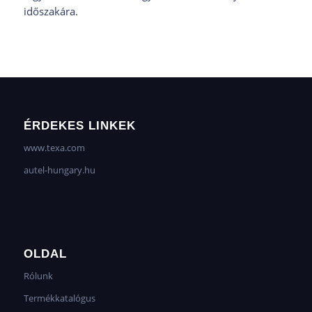
időszakára.
ÉRDEKES LINKEK
www.texa.com
autel-hungary.hu
OLDAL
Rólunk
Termékkatalógus