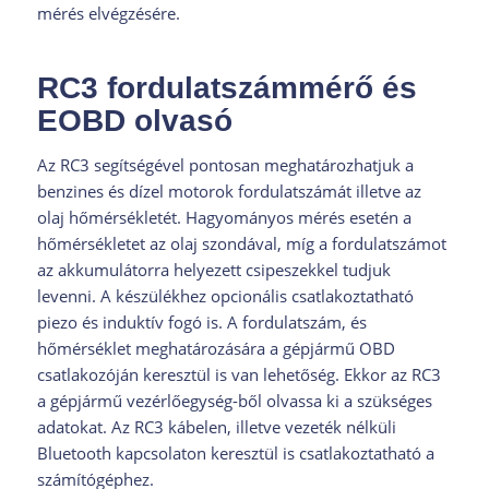
mérés elvégzésére.
RC3 fordulatszámmérő és
EOBD olvasó
Az RC3 segítségével pontosan meghatározhatjuk a
benzines és dízel motorok fordulatszámát illetve az
olaj hőmérsékletét. Hagyományos mérés esetén a
hőmérsékletet az olaj szondával, míg a fordulatszámot
az akkumulátorra helyezett csipeszekkel tudjuk
levenni. A készülékhez opcionális csatlakoztatható
piezo és induktív fogó is. A fordulatszám, és
hőmérséklet meghatározására a gépjármű OBD
csatlakozóján keresztül is van lehetőség. Ekkor az RC3
a gépjármű vezérlőegység-ből olvassa ki a szükséges
adatokat. Az RC3 kábelen, illetve vezeték nélküli
Bluetooth kapcsolaton keresztül is csatlakoztatható a
számítógéphez.