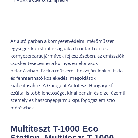
TEXA OPABOX Autopower
Az autóiparban a környezetvédelmi mérőműszer
egységek kulcsfontosságúak a fenntartható és
környezetbarát járművek fejlesztésében, az emissziók
csökkentésében és a környezeti előírások
betartásában. Ezek a műszerek hozzájárulnak a tiszta
és fenntartható közlekedési megoldások
kialakításához. A Garagent Autóteszt Hungary kft
ezúttal is több lehetőséget kínál benzin és dízel üzemű
személy és haszongépjármű kipufogógáz emiszió
méréséhez.
Multiteszt T-1000 Eco
Station, Multiteszt T-1000,