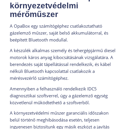
környezetvédelmi
mérőműszer
A OpaBox egy számítógéphez csatlakoztatható
gázelemző műszer, saját belső akkumulátorral, és
beépített Bluetooth modullal.
A készülék alkalmas személy és tehergépjármű diesel
motorok káros anyag kibocsátásának vizsgálatára. A
berendezés saját tápellátással rendelkezik, és kábel
nélküli Bluetooth kapcsolattal csatlakozik a
mérésvezérlő számítógéphez.
Amennyiben a felhasználó rendelkezik IDC5
diagnosztikai szoftverrel, úgy a gázelemző egység
közvetlenül működtethető a szoftverből.
A környezetvédelmi műszer garanciális időszakon
belül történő meghibásodása esetén, teljesen
ingyenesen biztosítunk egy másik eszközt a javítás