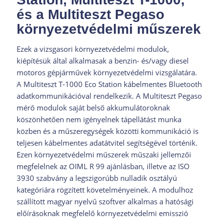
és a Multiteszt Pegaso
környezetvédelmi műszerek
Ezek a vizsgasori környezetvédelmi modulok,
kiépítésük által alkalmasak a benzin- és/vagy diesel
motoros gépjárművek környezetvédelmi vizsgálatára.
A Multiteszt T-1000 Eco Station kábelmentes Bluetooth
adatkommunikációval rendelkezik. A
Multiteszt Pegaso
mérő modulok saját belső akkumulátoroknak
köszönhetően nem igényelnek tápellátást munka
közben és a műszeregységek közötti kommunikáció is
teljesen kábelmentes adatátvitel segítségével történik.
Ezen környezetvédelmi műszerek műszaki jellemzői
megfelelnek az OIML R 99 ajánlásban, illetve az ISO
3930 szabvány a legszigorúbb nulladik osztályú
kategóriára rögzített követelményeinek. A modulhoz
szállított magyar nyelvű szoftver alkalmas a hatósági
előírásoknak megfelelő környezetvédelmi emisszió