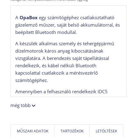
A
OpaBox
egy számítógéphez csatlakoztatható
gázelemző műszer, saját belső akkumulátorral, és
beépített Bluetooth modullal.
A készülék alkalmas személy és tehergépjármű
dízelmotorok káros anyag kibocsátásának
vizsgálatára. A berendezés saját tápellátással
rendelkezik, és kábel nélküli Bluetooth
kapcsolattal csatlakozik a mérésvezérlő
számítógéphez.
Amennyiben a felhasználó rendelkezik IDC5
diagnosztikai szoftverrel, úgy a gázelemző egység
még több
közvetlenül működtethető a szoftverből.
MŰSZAKI ADATOK
TARTOZÉKOK
LETÖLTÉSEK