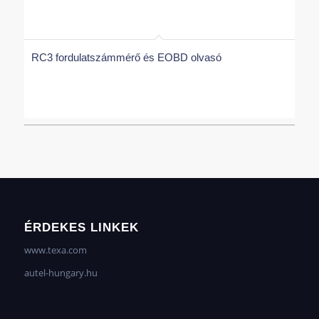
RC3 fordulatszámmérő és EOBD olvasó
ÉRDEKES LINKEK
www.texa.com
autel-hungary.hu