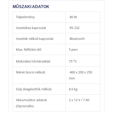
MŰSZAKI ADATOK
Teljesítmény
80 W
Vezetékes kapcsolat
RS 232
Vezeték nélküli kapcsolat
Bluetooth
Max. felfűtési idő
5 perc
o
Működési hőmérséklet
75
C
Méret (kocsi nélkül)
460 x 200 x 250
mm
Súly (kiegészítők nélkül)
6,5 kg
Akkumulátor adatok
2 x 12 V / 7 Ah
(Opcionális)