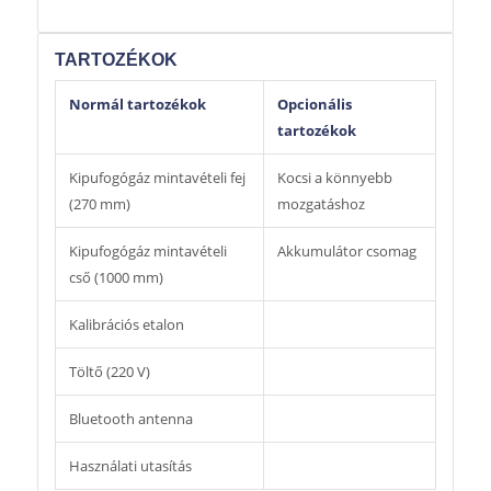
TARTOZÉKOK
Normál tartozékok
Opcionális
tartozékok
Kipufogógáz mintavételi fej
Kocsi a könnyebb
(270 mm)
mozgatáshoz
Kipufogógáz mintavételi
Akkumulátor csomag
cső (1000 mm)
Kalibrációs etalon
Töltő (220 V)
Bluetooth antenna
Használati utasítás