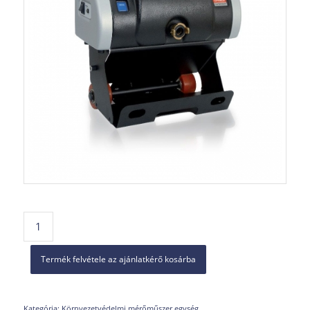
Termék felvétele az ajánlatkérő kosárba
Kategória:
Környezetvédelmi mérőműszer egység