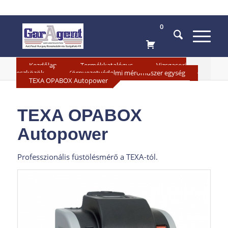
0
»
»
Kezdőlap
Termékkatalógus
Vizsgasori
»
»
eszközök
Környezetvédelmi mérőműszer egység
TEXA OPABOX Autopower
TEXA OPABOX
Autopower
Professzionális füstölésmérő a TEXA-tól.