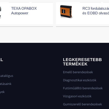
TEXA OPABOX
RC3 fordulatsz
Autopower
és EOBD olvas
AL
LEGKERESETEBB
TERMÉKEK
Emelő berendezések
atalógus
Diagnosztikai eszközök
atásaink
Futóműállító berendezések
yek
Vizsgasori eszközök
Gumiszerelő berendezések