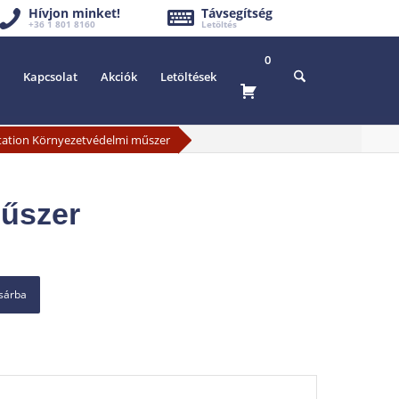
Hívjon minket!
Távsegítség
+36 1 801 8160
Letöltés
0
Kapcsolat
Akciók
Letöltések
Station Környezetvédelmi műszer
műszer
osárba