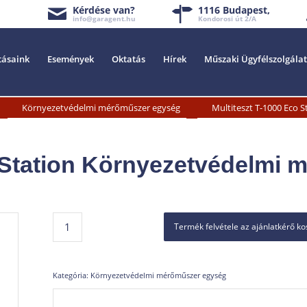
Kérdése van?
1116 Budapest,
info@garagent.hu
Kondorosi út 2/A
tásaink
Események
Oktatás
Hírek
Műszaki Ügyfélszolgálat
»
»
Környezetvédelmi mérőműszer egység
Multiteszt T-1000 Eco 
 Station Környezetvédelmi 
Termék felvétele az ajánlatkérő k
Kategória:
Környezetvédelmi mérőműszer egység