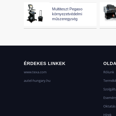
Multiteszt Pegaso
környezetvédelmi
műszeregység
ÉRDEKES LINKEK
OLD
www.texa.com
Rólunk
autel-hungary.hu
Termékk
Szolgált
Esemén
Oktatás
Hírek