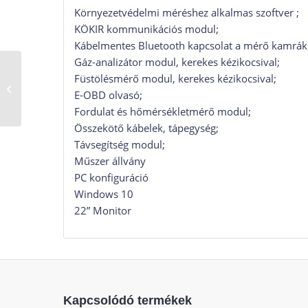
Környezetvédelmi méréshez alkalmas szoftver ;
KÖKIR kommunikációs modul;
Kábelmentes Bluetooth kapcsolat a mérő kamrák 
Gáz-analizátor modul, kerekes kézikocsival;
Füstölésmérő modul, kerekes kézikocsival;
DH-15000H4
E-OBD olvasó;
Fordulat és hőmérsékletmérő modul;
Összekötő kábelek, tápegység;
Távsegítség modul;
Műszer állvány
PC konfiguráció
Windows 10
22” Monitor
Kapcsolódó termékek