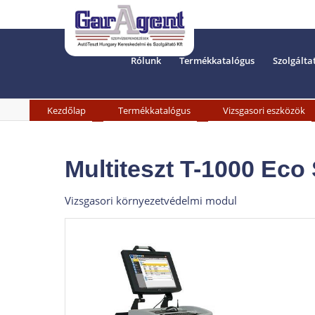
Rólunk
Termékkatalógus
Szolgálta
»
»
Kezdőlap
Termékkatalógus
Vizsgasori eszközök
Multiteszt T-1000 Eco
Vizsgasori környezetvédelmi modul