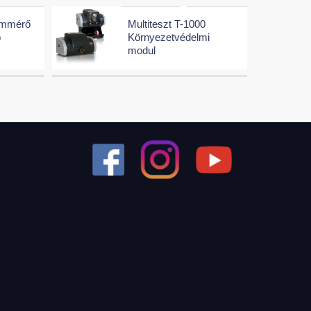
ámmérő
Multiteszt T-1000
ó
Környezetvédelmi
modul