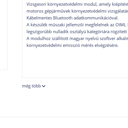
Vizsgasori környezetvédelmi modul, amely kiépítést
motoros gépjárművek környezetvédelmi vizsgálatár
Kábelmentes Bluetooth adatkommunikációval.
A készülék műszaki jellemzői megfelelnek az OIML R
legszigorúbb nulladik osztályú kategóriára rögzítet
A modulhoz szállított magyar nyelvű szoftver alkal
környezetvédelmi emisszió mérés elvégzésére.
még több