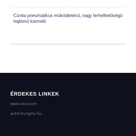
Cizeta pneumatikus működtetésű, nagy terhelhetőségű
hajtómű kiemelő
ÉRDEKES LINKEK
www.texa.com
autel-hungary.hu