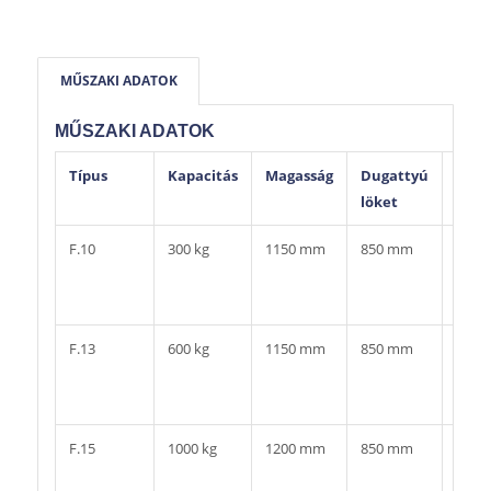
MŰSZAKI ADATOK
MŰSZAKI ADATOK
Típus
Kapacitás
Magasság
Dugattyú
Kere
löket
mér
F.10
300 kg
1150 mm
850 mm
350 x
500
mm
F.13
600 kg
1150 mm
850 mm
370 x
500
mm
F.15
1000 kg
1200 mm
850 mm
490 x
580