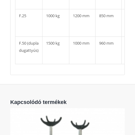
mm
F.25
1000 kg
1200 mm
850 mm
490 x
580
mm
F.50 (dupla
1500 kg
1000 mm
960 mm
600 x
dugattyús)
760
mm
Kapcsolódó termékek