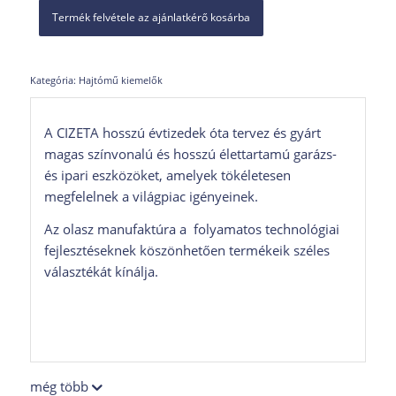
Termék felvétele az ajánlatkérő kosárba
Kategória:
Hajtómű kiemelők
A CIZETA hosszú évtizedek óta tervez és gyárt
magas színvonalú és hosszú élettartamú garázs-
és ipari eszközöket, amelyek tökéletesen
megfelelnek a világpiac igényeinek.
Az olasz manufaktúra a folyamatos technológiai
fejlesztéseknek köszönhetően termékeik széles
választékát kínálja.
még több