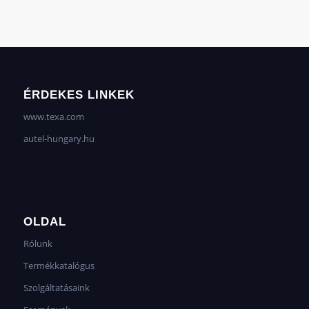
ÉRDEKES LINKEK
www.texa.com
autel-hungary.hu
OLDAL
Rólunk
Termékkatalógus
Szolgáltatásaink