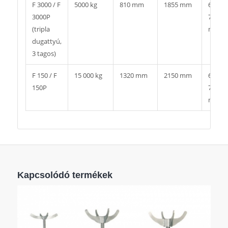
F 3000 / F
5000 kg
810 mm
1855 mm
600 x
3000P
700
(tripla
mm
dugattyú,
3 tagos)
F 150 / F
15 000 kg
1320 mm
2150 mm
600 x
150P
750
mm
Kapcsolódó termékek