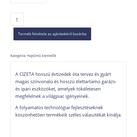
Termék felvétele az ajánlatkérő kosárba
Kategória:
Hajtómű kiemelők
A CIZETA hosszú évtizedek óta tervez és gyárt
magas színvonalú és hosszú élettartamú garázs-
és ipari eszközöket, amelyek tökéletesen
megfelelnek a világpiac igényeinek.
A folyamatos technológiai fejlesztéseknek
köszönhetően termékeik széles választékát kínálja.