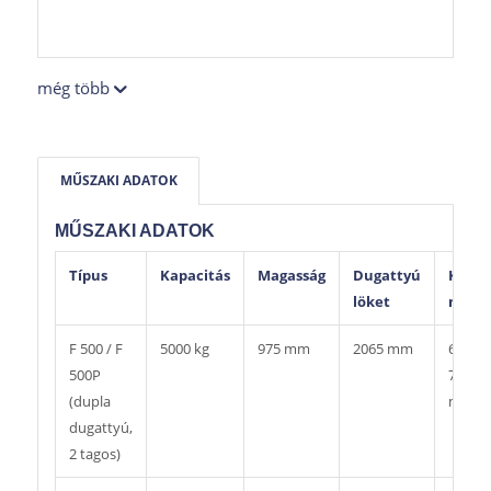
még több
MŰSZAKI ADATOK
MŰSZAKI ADATOK
Típus
Kapacitás
Magasság
Dugattyú
Keret
löket
mére
F 500 / F
5000 kg
975 mm
2065 mm
600 x
500P
700
(dupla
mm
dugattyú,
2 tagos)