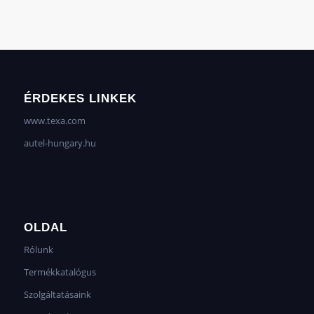
ÉRDEKES LINKEK
www.texa.com
autel-hungary.hu
OLDAL
Rólunk
Termékkatalógus
Szolgáltatásaink