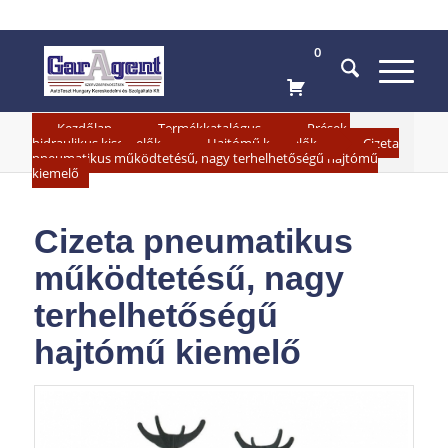
0
»
»
Kezdőlap
Termékkatalógus
Prések,
»
»
hidraulikus kisemelők
Hajtómű kiemelők
Cizeta
pneumatikus működtetésű, nagy terhelhetőségű hajtómű
kiemelő
Cizeta pneumatikus
működtetésű, nagy
terhelhetőségű
hajtómű kiemelő