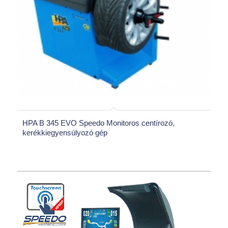
HPA B 345 EVO Speedo Monitoros centírozó,
kerékkiegyensúlyozó gép