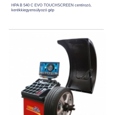
HPA B 540 C EVO TOUCHSCREEN centírozó,
kerékkiegyensúlyozó gép