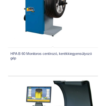
HPA B 60 Monitoros centírozó, kerékkiegyensúlyozó
gép