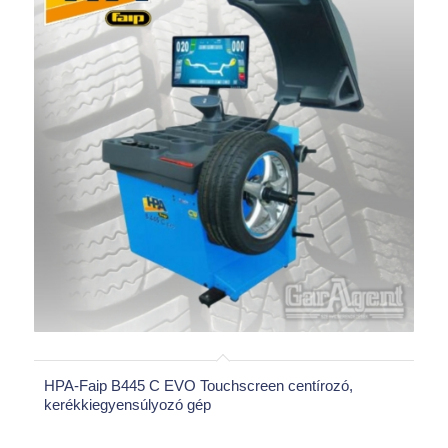
HPA-Faip B445 C EVO Touchscreen centírozó,
kerékkiegyensúlyozó gép