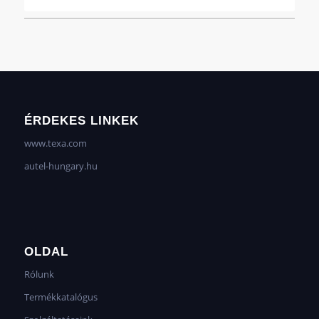
ÉRDEKES LINKEK
www.texa.com
autel-hungary.hu
OLDAL
Rólunk
Termékkatalógus