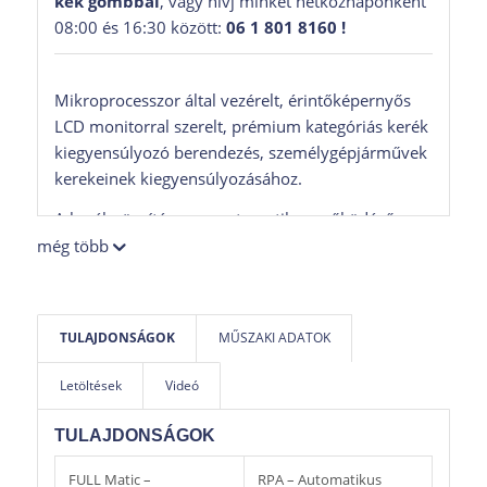
kék gombbal
, vagy hívj minket hétköznaponként
08:00 és 16:30 között:
06 1 801 8160 !
Mikroprocesszor által vezérelt, érintőképernyős
LCD monitorral szerelt, prémium kategóriás kerék
kiegyensúlyozó berendezés, személygépjárművek
kerekeinek kiegyensúlyozásához.
A kerék rögzítése egy automatikus működésű
elektromechanikus gyorsrögzítő segítségével
még több
történik. A felni adatok bevitele érintés nélkül
lézeres mérőrendszer segítségével automatikusan
történik.
TULAJDONSÁGOK
MŰSZAKI ADATOK
Az automatikus mérési folyamat végén a vezérlő
elektronika lefékezi és pozícionálja a kereket a
Letöltések
Videó
súlyfelrakáshoz először a külső síkon, majd
gombnyomásra továbbforgatja és pozícionálja a
TULAJDONSÁGOK
belső síkon is. A súlyfelrakási pontot lézer
pointerrel jelöli meg. (TwinLight funkció)
FULL Matic –
RPA – Automatikus