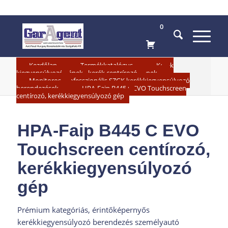
0
»
»
Kezdőlap
Termékkatalógus
Kerék
»
kiegyensúlyozó gépek - kerék centrírozó gépek
Monitoros Professzionális SZGK kerékkiegyensúlyozó
»
berendezések
HPA-Faip B445 C EVO Touchscreen
centírozó, kerékkiegyensúlyozó gép
HPA-Faip B445 C EVO
Touchscreen centírozó,
kerékkiegyensúlyozó
gép
Prémium kategóriás, érintőképernyős
kerékkiegyensúlyozó berendezés személyautó