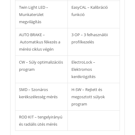
Twin Light LED –
EasyCAL – Kalibráció
Munkaterület
funkció
megvilágítás
AUTO BRAKE –
3 OP – 3 felhasználói
Automatikus fékezés a
profilkezelés
mérési ciklus végén
CW – Súly optimalizációs
ElectroLock –
program
Elektromos
kerékrögzítés
SMD – Szonáros
H-SW – Rejtett és
kerékszélesség mérés
megosztott súlyok
program
ROD KIT – tengelyirányú
és radiális ütés mérés