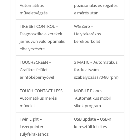
Automatikus
pozicionálás és rögzítés
A pozicionálással egyidejűleg a berendezés rögzítő
műveletvégzés
a mérés után
fékkel rögzíti is a kereket a súlyfelrakás
megkönnyítéséhez.
TIRE SET CONTROL –
WG Zero –
Az új meghajtó rendszernek köszönhetően a
Diagnosztika a kerekek
Helytakarékos
berendezés működése teljesen hangtalan.
járművön való optimális
kerékburkolat
A Lézeres mérőrendszer segítségével a kerekek
elhelyezésére
tengelyirányú és radiális ütése nagy pontossággal
mérhető (opcionális).
TOUCHSCREEN –
3 MATIC – Automatikus
A berendezés 13 mérő programmal és több
Grafikus felület
fordulatszám
speciális mérő funkcióval rendelkezik, beleértve az
érintőképernyővel
szabályozás (70-90 rpm)
ALU-P és motorkerékpár programokat, valamint
TOUCH CONTACT-LESS –
MOBILE Planes –
az optimalizációs és a rejtett súly programokat.
Automatikus mérési
Automatikus mobil
A 3 felhasználós működés lehetővé teszi minden
művelet
síkok program
felhasználó számára a saját profil létrehozását.
A szoftver USB kapcsolaton keresztül frissíthető.
Twin Light –
USB update – USB-n
A prémium kategóriás berendezést első sorban
Lézerpointer
keresztüli frissítés
nagyforgalmú gumiszervizek számára ajánljuk.
súlyfelrakáshoz