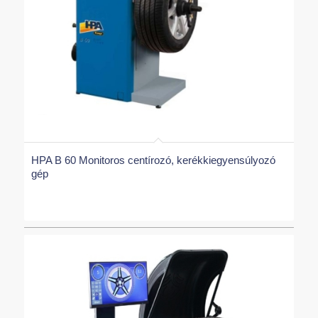
HPA B 60 Monitoros centírozó, kerékkiegyensúlyozó
gép