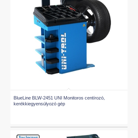
BlueLine BLW-2451 UNI Monitoros centírozó,
kerékkiegyensúlyozó gép