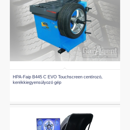
HPA-Faip B445 C EVO Touchscreen centírozó,
kerékkiegyensúlyozó gép