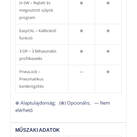
H-SW – Rejtett és
⊗
⊗
megosztott súlyok
program
EasyCAL – Kalibráció
⊗
⊗
funkció
3 OP – 3 felhasználói
⊗
⊗
profilkezelés
PneuLock –
—
⊗
Pneumatikus
kerékrögzítés
⊗ Alaptulajdonság; (⊗) Opcionális; — Nem
elérhető
MŰSZAKI ADATOK