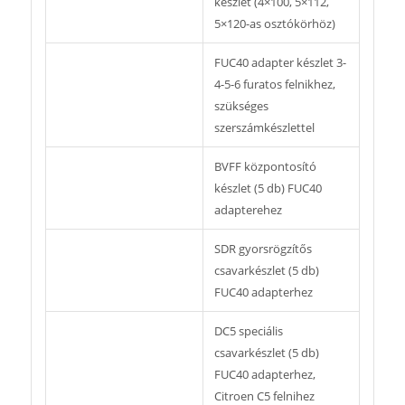
készlet (4×100, 5×112,
5×120-as osztókörhöz)
FUC40 adapter készlet 3-
4-5-6 furatos felnikhez,
szükséges
szerszámkészlettel
BVFF központosító
készlet (5 db) FUC40
adapterehez
SDR gyorsrögzítős
csavarkészlet (5 db)
FUC40 adapterhez
DC5 speciális
csavarkészlet (5 db)
FUC40 adapterhez,
Citroen C5 felnihez