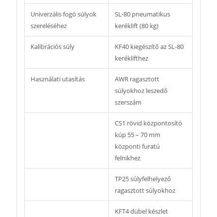
Univerzális fogó súlyok
SL-80 pneumatikus
szereléséhez
keréklift (80 kg)
Kalibrációs súly
KF40 kiegészítő az SL-80
keréklifthez
Használati utasítás
AWR ragasztott
súlyokhoz leszedő
szerszám
CS1 rövid központosító
kúp 55 – 70 mm
központi furatú
felnikhez
TP25 súlyfelhelyező
ragasztott súlyokhoz
KFT4 dübel készlet