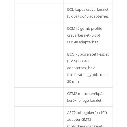
DCL kúpos csavarkészlet
(5 db) FUC40 adapterhez
DCM félgömb profilú
csavarkészlet (5 db)
FUC40 adapterhez
BCO kúpos alátét készlet
(5 db) FUC40
adapterhez, ha a
felnifurat nagyobb, mint
20 mm
GTM2 motorkerékpár
kerék felfogó készlet
ASC2 robogókerék (10″)
adapter GMT2
motorkerékpár kerék