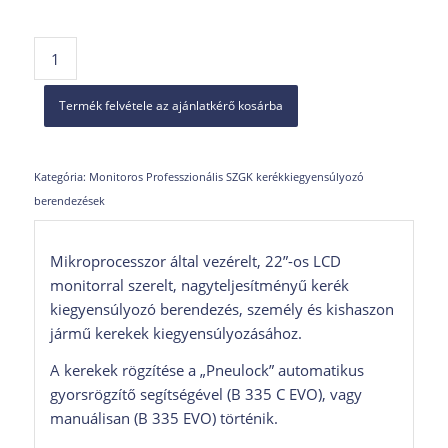
Termék felvétele az ajánlatkérő kosárba
Kategória:
Monitoros Professzionális SZGK kerékkiegyensúlyozó
berendezések
Mikroprocesszor által vezérelt, 22”-os LCD
monitorral szerelt, nagyteljesítményű kerék
kiegyensúlyozó berendezés, személy és kishaszon
jármű kerekek kiegyensúlyozásához.
A kerekek rögzítése a „Pneulock” automatikus
gyorsrögzítő segítségével (B 335 C EVO), vagy
manuálisan (B 335 EVO) történik.