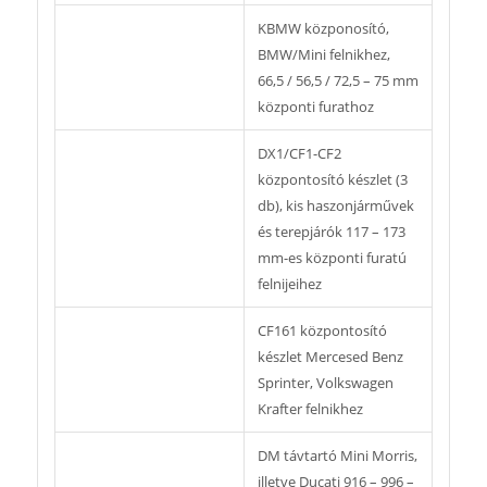
KBMW közponosító,
BMW/Mini felnikhez,
66,5 / 56,5 / 72,5 – 75 mm
központi furathoz
DX1/CF1-CF2
központosító készlet (3
db), kis haszonjárművek
és terepjárók 117 – 173
mm-es központi furatú
felnijeihez
CF161 központosító
készlet Mercesed Benz
Sprinter, Volkswagen
Krafter felnikhez
DM távtartó Mini Morris,
illetve Ducati 916 – 996 –