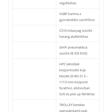
rögzítéshez
VGBP karima a
gyorskioldós szorítóhoz
C210 műanyag szorító
harang alufelnikhez
GHIP pneumatikus
szorító (B 335 EVO)
HPC kétoldali
központosító kúp
készlet (8 db) 51,3 –
117,5 mm központi
furathoz, elsősorban
SUV és pick up felnikhez
TROLLEY kerekes
szerszámtartó polc