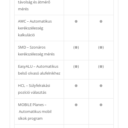
távolság és átmérő
mérés
AWC – Automatikus
⊗
⊗
kerékszélesség
kalkuláció
SMD – Szonáros
(⊗)
(⊗)
kerékszélesség mérés
EasyALU – Automatikus
(⊗)
(⊗)
belső olvasó alufelnikhez
HCL – Súlyfelrakási
⊗
⊗
pozíció választás
MOBILE Planes –
⊗
⊗
Automatikus mobil
síkok program