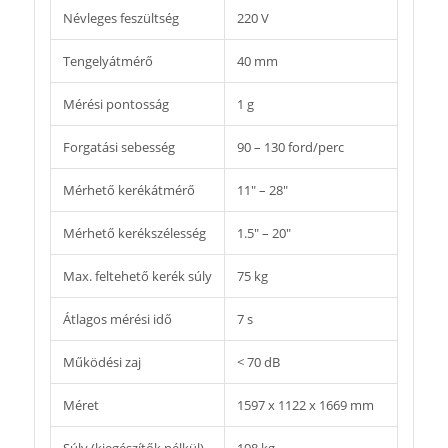
Névleges feszültség
220 V
Tengelyátmérő
40 mm
Mérési pontosság
1 g
Forgatási sebesség
90 – 130 ford/perc
Mérhető kerékátmérő
11″ – 28″
Mérhető kerékszélesség
1.5″ – 20″
Max. feltehető kerék súly
75 kg
Átlagos mérési idő
7 s
Működési zaj
< 70 dB
Méret
1597 x 1122 x 1669 mm