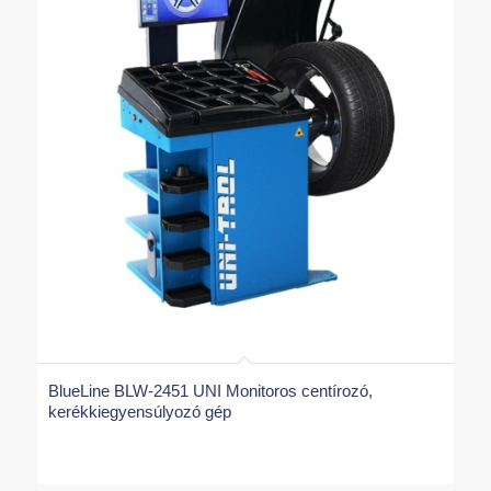
BlueLine BLW-2451 UNI Monitoros centírozó,
kerékkiegyensúlyozó gép