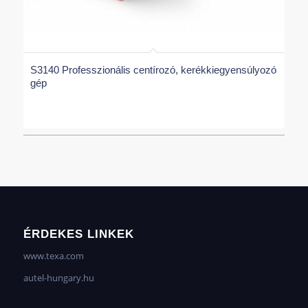
S3140 Professzionális centírozó, kerékkiegyensúlyozó
gép
ÉRDEKES LINKEK
www.texa.com
autel-hungary.hu