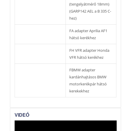
(tengelyátmérő 18mm)
(GARP142 AEL a B 335 C-
hez)
FA adapter Aprilia AF1
hátsó kerékhez
FH VFR adapter Honda
VFR hátsó kerékhez
FBMW adapter
kardánhajtásos BMW
motorkerékpár hátsó
kerekekhez
VIDEÓ