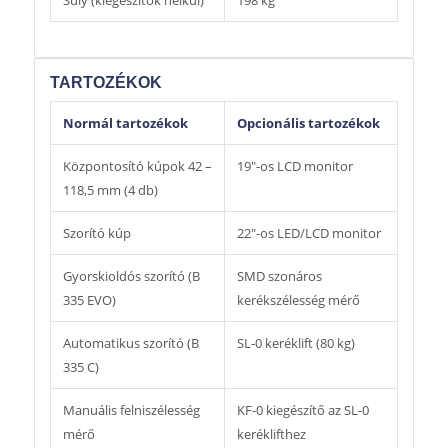
Súly (kiegészítők nélkül)
198 kg
TARTOZÉKOK
Normál tartozékok
Opcionális tartozékok
Központosító kúpok 42 –
19″-os LCD monitor
118,5 mm (4 db)
Szorító kúp
22″-os LED/LCD monitor
Gyorskioldós szorító (B
SMD szonáros
335 EVO)
kerékszélesség mérő
Automatikus szorító (B
SL-0 keréklift (80 kg)
335 C)
Manuális felniszélesség
KF-0 kiegészítő az SL-0
mérő
keréklifthez