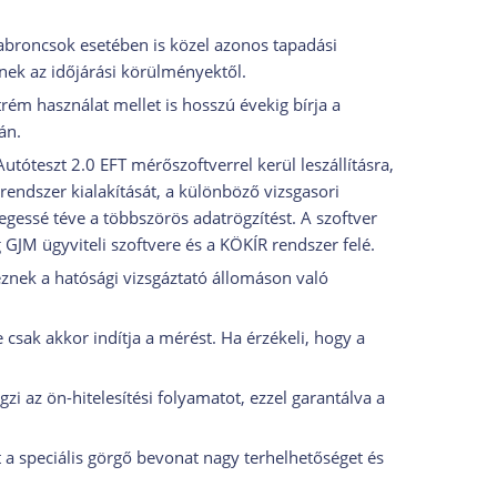
abroncsok esetében is közel azonos tapadási
nek az időjárási körülményektől.
rém használat mellet is hosszú évekig bírja a
án.
utóteszt 2.0 EFT mérőszoftverrel kerül leszállításra,
endszer kialakítását, a különböző vizsgasori
egessé téve a többszörös adatrögzítést. A szoftver
 GJM ügyviteli szoftvere és a KÖKÍR rendszer felé.
eznek a hatósági vizsgáztató állomáson való
sak akkor indítja a mérést. Ha érzékeli, hogy a
 az ön-hitelesítési folyamatot, ezzel garantálva a
t a speciális görgő bevonat nagy terhelhetőséget és