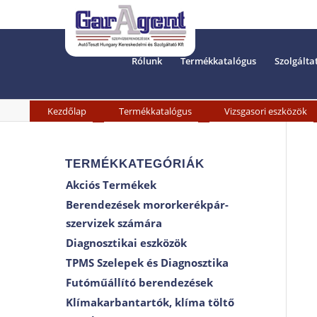
Rólunk
Termékkatalógus
Szolgálta
»
»
Kezdőlap
Termékkatalógus
Vizsgasori eszközök
TERMÉKKATEGÓRIÁK
Akciós Termékek
Berendezések mororkerékpár-
szervizek számára
Diagnosztikai eszközök
TPMS Szelepek és Diagnosztika
Futóműállító berendezések
Klímakarbantartók, klíma töltő