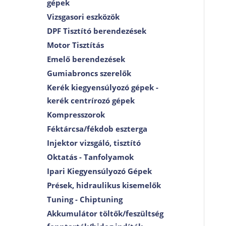
gépek
Vizsgasori eszközök
DPF Tisztító berendezések
Motor Tisztítás
Emelő berendezések
Gumiabroncs szerelők
Kerék kiegyensúlyozó gépek -
kerék centrírozó gépek
Kompresszorok
Féktárcsa/fékdob eszterga
Injektor vizsgáló, tisztító
Oktatás - Tanfolyamok
Ipari Kiegyensúlyozó Gépek
Prések, hidraulikus kisemelők
Tuning - Chiptuning
Akkumulátor töltők/feszültség