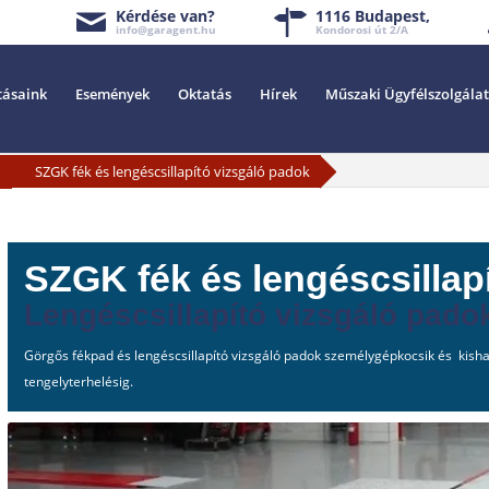
Kérdése van?
1116 Budapest,
info@garagent.hu
Kondorosi út 2/A
tásaink
Események
Oktatás
Hírek
Műszaki Ügyfélszolgálat
»
SZGK fék és lengéscsillapító vizsgáló padok
SZGK fék és lengéscsillap
Lengéscsillapító vizsgáló pado
Görgős fékpad és lengéscsillapító vizsgáló padok személygépkocsik és kis
tengelyterhelésig.