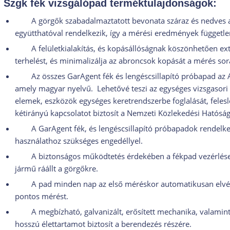
Szgk fék vizsgálópad terméktulajdonságok:
A görgők szabadalmaztatott bevonata száraz és nedves 
együtthatóval rendelkezik, így a mérési eredmények függetle
A felületkialakítás, és kopásállóságnak köszönhetően ext
terhelést, és minimalizálja az abroncsok kopását a mérés sor
Az összes GarAgent fék és lengéscsillapító próbapad az A
amely magyar nyelvű. Lehetővé teszi az egységes vizsgasori r
elemek, eszközök egységes keretrendszerbe foglalását, felesl
kétirányú kapcsolatot biztosít a Nemzeti Közlekedési Hatóság
A GarAgent fék, és lengéscsillapító próbapadok rendelk
használathoz szükséges engedéllyel.
A biztonságos működtetés érdekében a fékpad vezérlése c
jármű ráállt a görgőkre.
A pad minden nap az első méréskor automatikusan elvégzi
pontos mérést.
A megbízható, galvanizált, erősített mechanika, valamin
hosszú élettartamot biztosít a berendezés részére.