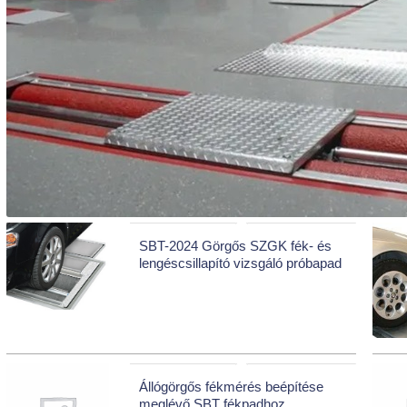
SBT-2024 Görgős SZGK fék- és
lengéscsillapító vizsgáló próbapad
Állógörgős fékmérés beépítése
meglévő SBT fékpadhoz