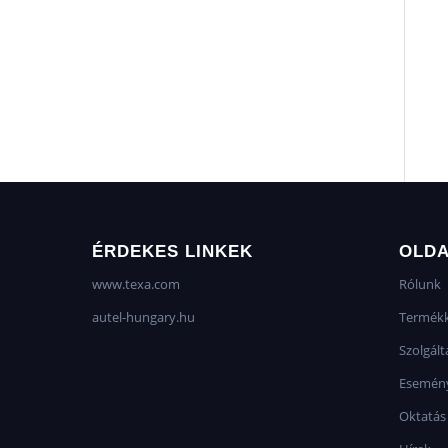
ÉRDEKES LINKEK
OLD
www.texa.com
Rólunk
autel-hungary.hu
Termékk
Szolgált
Esemén
Oktatás