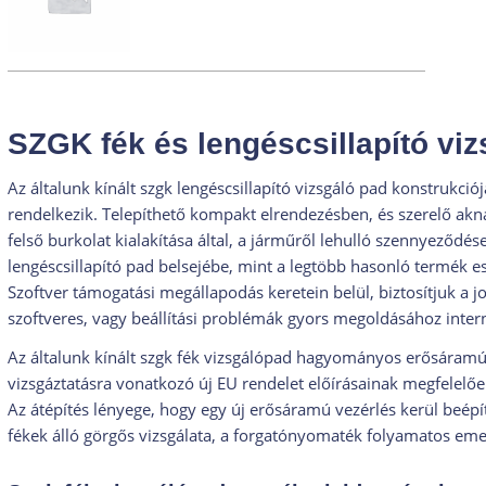
SZGK fék és lengéscsillapító vi
Az általunk kínált szgk lengéscsillapító vizsgáló pad konstrukció
rendelkezik. Telepíthető kompakt elrendezésben, és szerelő akn
felső burkolat kialakítása által, a járműről lehulló szennyeződé
lengéscsillapító pad belsejébe, mint a legtöbb hasonló termék e
Szoftver támogatási megállapodás keretein belül, biztosítjuk a j
szoftveres, vagy beállítási problémák gyors megoldásához intern
Az általunk kínált szgk fék vizsgálópad hagyományos erősáramú 
vizsgáztatásra vonatkozó új EU rendelet előírásainak megfelelően
Az átépítés lényege, hogy egy új erősáramú vezérlés kerül beépí
fékek álló görgős vizsgálata, a forgatónyomaték folyamatos eme