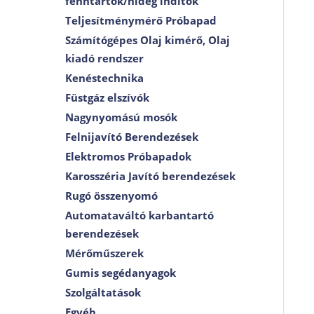
fenntartók/hideg indítók
Teljesítménymérő Próbapad
Számítógépes Olaj kimérő, Olaj
kiadó rendszer
Kenéstechnika
Füstgáz elszívók
Nagynyomású mosók
Felnijavító Berendezések
Elektromos Próbapadok
Karosszéria Javító berendezések
Rugó összenyomó
Automataváltó karbantartó
berendezések
Mérőműszerek
Gumis segédanyagok
Szolgáltatások
Egyéb