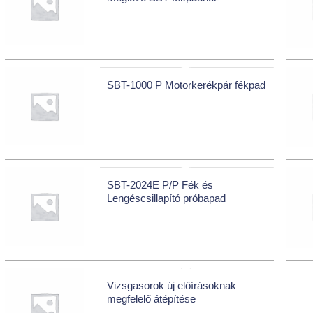
SBT-1000 P Motorkerékpár fékpad
SBT-2024E P/P Fék és
Lengéscsillapító próbapad
Vizsgasorok új előírásoknak
megfelelő átépítése