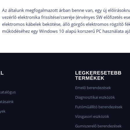
Az általunk megfogalmazott árban benne van, egy új előírásokn
vezérlő elektronika frissítése/cseréje (érvényes SW előfizetés es
elektromos kábelek bekötése, álló görgős elektromos rögzítő fé
működéséhez egy Windows 10 alapú korszerű PC használata ajá
AL
LEGKERESETEBB
TERMÉKEK
Emelő berendezések
atalógus
Diagnosztikai eszközök
atásaink
Futóműállító berendezések
yek
Vizsgasori eszközök
Gumiszerelő berendezések