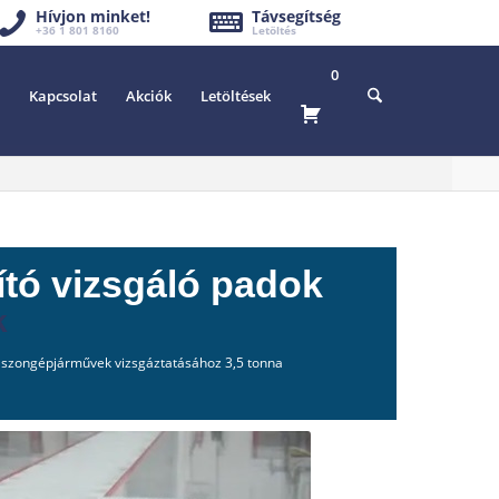
Hívjon minket!
Távsegítség
+36 1 801 8160
Letöltés
0
Kapcsolat
Akciók
Letöltések
ító vizsgáló padok
k
haszongépjárművek vizsgáztatásához 3,5 tonna