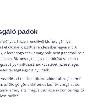
zsgáló padok
ja előnyös, hiszen rendkívül kis helyigénnyel
a két oldalán osztott elrendezésben egyaránt. A
sek, a lecsöpögő esővíz vagy hólé nem juthatnak be a
setében. Biztonságos nagy teherbírású szerkezet.
ogszabályok változásának követését, az esetleges
etes távsegítséget is nyújtunk.
vezérléssel rendelkezik. Átalakítottuk a gépjármű
, az álló görgős elektromos kézifék vizsgálathoz.
tésre, amely által megvalósul az elektromos rögzítő
lése mellet.