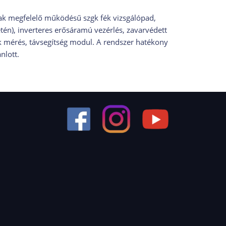
ak megfelelő működésű szgk fék vizsgálópad,
etén), inverteres erősáramú vezérlés, zavarvédett
k mérés, távsegítség modul. A rendszer hatékony
nlott.