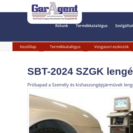
Rólunk
Termékkatalógus
Szolgálta
»
»
Kezdőlap
Termékkatalógus
Vizsgasori eszközök
SBT-2024 SZGK lengés
Próbapad a Személy és kishaszongépjárművek lengés