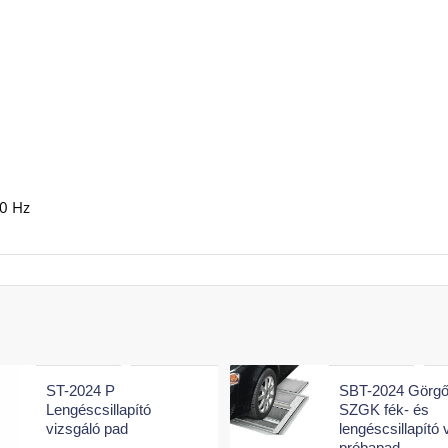
50 Hz
ST-2024 P
SBT-2024 Görg
Lengéscsillapító
SZGK fék- és
vizsgáló pad
lengéscsillapító 
próbapad