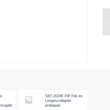
ős
SBT-2024E P/P Fék és
Lengéscsillapító
vizsgáló
próbapad