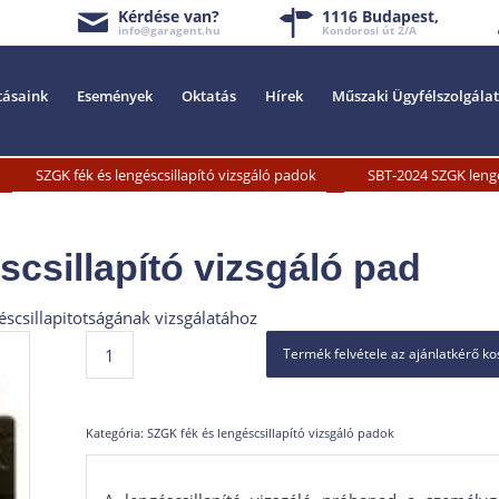
Kérdése van?
1116 Budapest,
info@garagent.hu
Kondorosi út 2/A
tásaink
Események
Oktatás
Hírek
Műszaki Ügyfélszolgálat
»
»
SZGK fék és lengéscsillapító vizsgáló padok
SBT-2024 SZGK lengé
csillapító vizsgáló pad
csillapitotságának vizsgálatához
Termék felvétele az ajánlatkérő k
Kategória:
SZGK fék és lengéscsillapító vizsgáló padok