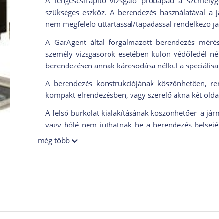
A lengéscsillapító vizsgáló próbapad a személygé
szükséges eszköz. A berendezés használatával a j
nem megfelelő úttartással/tapadással rendelkező j
A GarAgent által forgalmazott berendezés mérés
személy vizsgasorok esetében külön védőfedél nél
berendezésen annak károsodása nélkül a speciálisan
A berendezés konstrukciójának köszönhetően, rend
kompakt elrendezésben, vagy szerelő akna két oldal
A felső burkolat kialakításának köszönhetően a jár
vagy hólé nem juthatnak be a berendezés belsejé
ezzel teljesen kizárják a szennyeződések, nedve
még több
elektromos meghibásodások lehetőségét.
A vizsgasori berendezések esetében a megbízható,
választási szempont kell hogy legyen minden vevő 
berendezés amelyik folyamatosan, meghibásodások
használat mellet is.