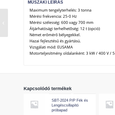
MŰSZAKI LEÍRÁS
Maximum tengelyterhelés: 3 tonna
Mérési frekvencia: 25-0 Hz
SBT-2024 Görgős SZGK
Mérési szélesség: 600 vagy 700 mm
fék- és lengéscsillapító
vizsgáló próbapad
Átjárhatósági terhelhetõség: 12 t (opció)
Német erőmérő bélyegekkel.
Hazai fejlesztésű és gyártású.
Vizsgálati mód: EUSAMA
Motorteljesítmény oldalanként: 3 kW / 400 V / 
Kapcsolódó termékek
SBT-2024 P/P Fék és
Lengéscsillapító
próbapad