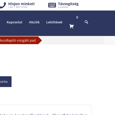
Hívjon minket!
Távsegítség
+36 1 801 8160
Letöltés
0
Kapcsolat
Akciók
Letöltések
scsillapító vizsgáló pad
osárba