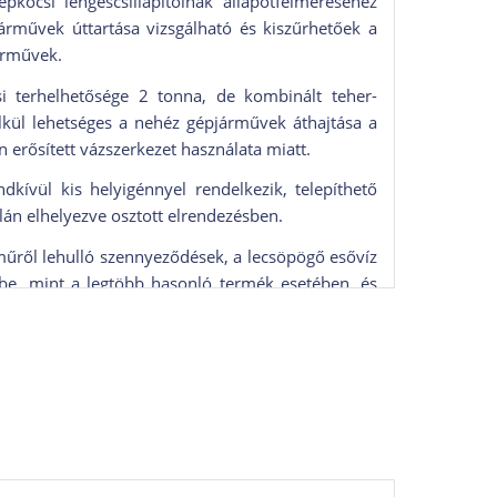
pkocsi lengéscsillapítóinak állapotfelméréséhez
árművek úttartása vizsgálható és kiszűrhetőek a
árművek.
i terhelhetősége 2 tonna, de kombinált teher-
kül lehetséges a nehéz gépjárművek áthajtása a
 erősített vázszerkezet használata miatt.
kívül kis helyigénnyel rendelkezik, telepíthető
án elhelyezve osztott elrendezésben.
műről lehulló szennyeződések, a lecsöpögő esővíz
be, mint a legtöbb hasonló termék esetében, és
sség vagy esővíz által okozott mechanikai vagy
 folyamatos működés az egyik legfontosabb
esetében, mivel az a leggazdaságosabb
 nélkül képes működni a legextrémebb