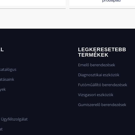
AL
LEGKERESETEBB
TERMÉKEK
Emelő berendezések
atalógus
Diagnosztikai eszközök
atásaink
Futóműállító berendezések
yek
Vizsgasori eszközök
Gumiszerelő berendezések
 Ügyfélszolgálat
at