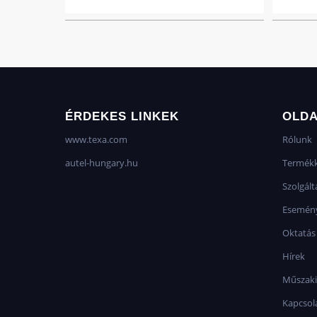
ÉRDEKES LINKEK
OLD
www.texa.com
Rólunk
autel-hungary.hu
Termékk
Szolgált
Esemén
Oktatás
Hírek
Műszaki
Kapcsol