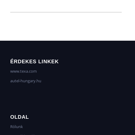
ÉRDEKES LINKEK
www.texa.com
autel-hungary.hu
OLDAL
Rólunk