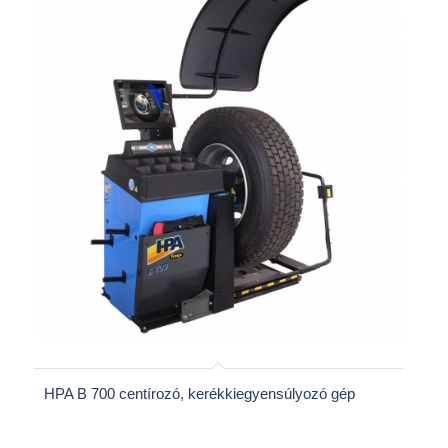
HPA B 700 centírozó, kerékkiegyensúlyozó gép