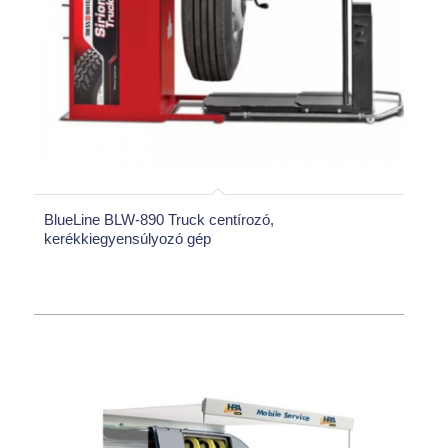
BlueLine BLW-890 Truck centírozó,
kerékkiegyensúlyozó gép