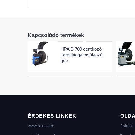
Kapcsolódó termékek
HPA B 700 centírozó,
kerékkiegyensúlyozó
gép
ÉRDEKES LINKEK
OLD
www.texa.com
Rólunk