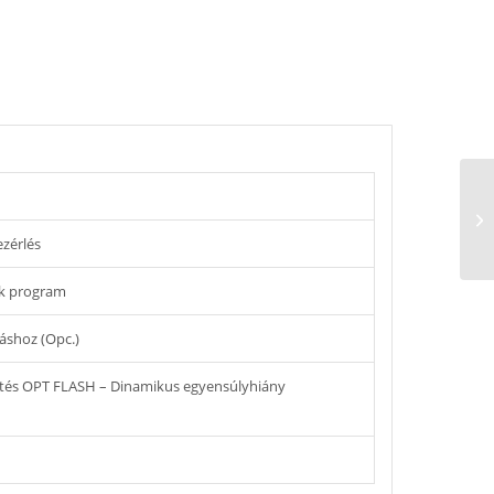
zérlés
ok program
káshoz (Opc.)
sítés OPT FLASH – Dinamikus egyensúlyhiány