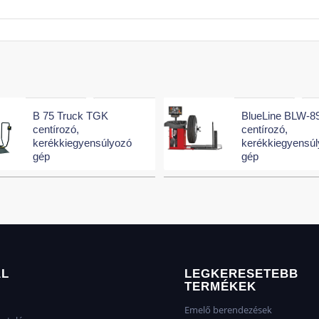
B 75 Truck TGK
BlueLine BLW-8
centírozó,
centírozó,
kerékkiegyensúlyozó
kerékkiegyensú
gép
gép
AL
LEGKERESETEBB
TERMÉKEK
Emelő berendezések