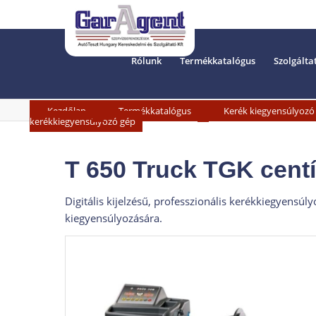
Rólunk
Termékkatalógus
Szolgálta
»
»
Kezdőlap
Termékkatalógus
Kerék kiegyensúlyozó 
kerékkiegyensúlyozó gép
T 650 Truck TGK cent
Digitális kijelzésű, professzionális kerékkiegyens
kiegyensúlyozására.