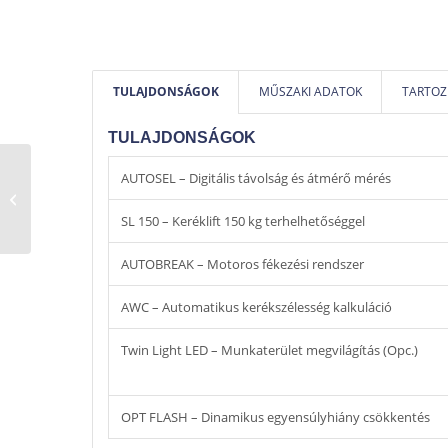
TULAJDONSÁGOK
MŰSZAKI ADATOK
TARTOZ
TULAJDONSÁGOK
HPA B 335 EVO
AUTOSEL – Digitális távolság és átmérő mérés
TOUCHSCREEN
centírozó,
SL 150 – Keréklift 150 kg terhelhetőséggel
kerékkiegyensúlyozó
gép
AUTOBREAK – Motoros fékezési rendszer
AWC – Automatikus kerékszélesség kalkuláció
Twin Light LED – Munkaterület megvilágítás (Opc.)
OPT FLASH – Dinamikus egyensúlyhiány csökkentés