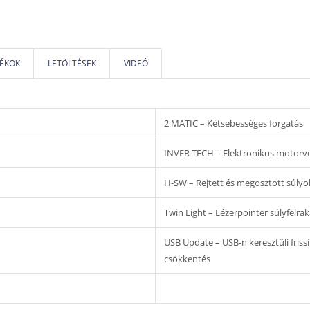
ÉKOK
LETÖLTÉSEK
VIDEÓ
2 MATIC – Kétsebességes forgatás
INVER TECH – Elektronikus motorve
H-SW – Rejtett és megosztott súly
Twin Light – Lézerpointer súlyfelra
USB Update – USB-n keresztüli fris
csökkentés