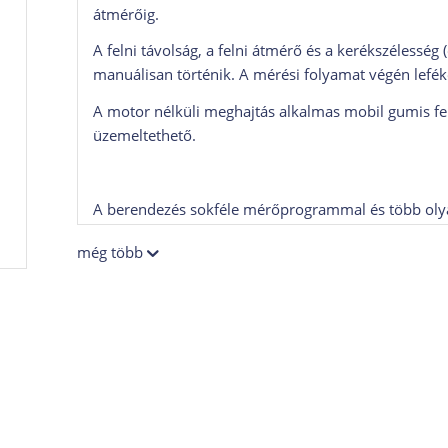
átmérőig.
A felni távolság, a felni átmérő és a kerékszélesség 
manuálisan történik. A mérési folyamat végén leféke
A motor nélküli meghajtás alkalmas mobil gumis fe
üzemeltethető.
A berendezés sokféle mérőprogrammal és több olyan
a legmagasabb kategóriájú kiegyensúlyozó berendez
még több
súlyok program (SPLIT), súly optimalizációs progra
A beépített pneumatikus emelő berendezés max. 150