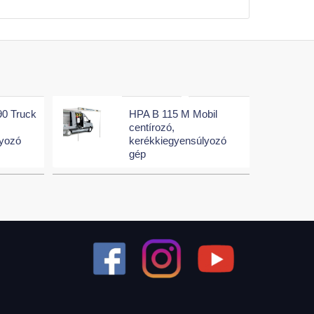
90 Truck
HPA B 115 M Mobil
centírozó,
lyozó
kerékkiegyensúlyozó
gép