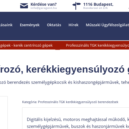
Kérdése van?
1116 Budapest,
info@garagent.hu
Kondorosi út 2/A
tásaink
Események
Oktatás
Hírek
Műszaki Ügyfélszolgálat
»
gépek - kerék centrírozó gépek
Professzinális TGK kerékkiegyensúl
írozó, kerékkiegyensúlyozó
úlyozó berendezés személygépkocsik és kishaszongépjárművek, te
Kategória:
Professzinális TGK kerékkiegyensúlyozó berendezések
Digitális kijelzésű, motoros meghajtással működő,
személygépjárművek, buszok és haszonjárművek ker