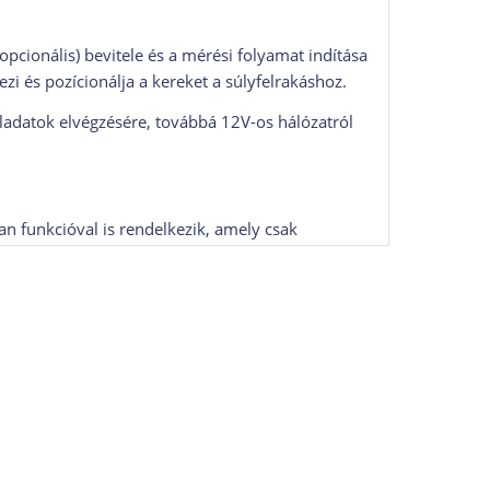
(opcionális) bevitele és a mérési folyamat indítása
zi és pozícionálja a kereket a súlyfelrakáshoz.
ladatok elvégzésére, továbbá 12V-os hálózatról
 funkcióval is rendelkezik, amely csak
ésekben találhatóak meg, többek között rejtett
m.
 kg keréksúlyig terhelhető.