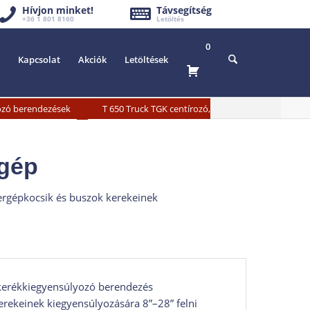
Hívjon minket!
Távsegítség
+36 1 801 8160
Letöltés
0
Kapcsolat
Akciók
Letöltések
»
yozó berendezések
T 650 Truck TGK centírozó,
 gép
hergépkocsik és buszok kerekeinek
 kerékkiegyensúlyozó berendezés
ekeinek kiegyensúlyozására 8”–28” felni