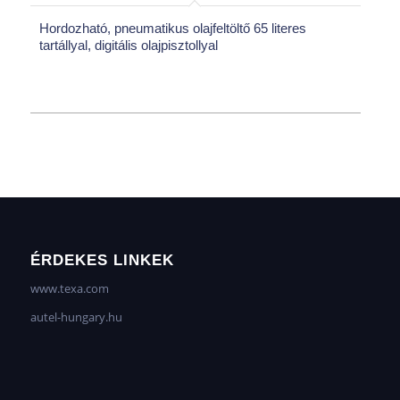
Hordozható, pneumatikus olajfeltöltő 65 literes
tartállyal, digitális olajpisztollyal
ÉRDEKES LINKEK
www.texa.com
autel-hungary.hu