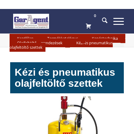
0
»
»
»
Kezdőlap
Termékkatalógus
Kenéstechnika
»
Olajfeltöltő berendezések
Kézi és pneumatikus
olajfeltöltő szettek
Kézi és pneumatikus
olajfeltöltő szettek