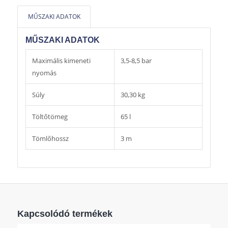
MŰSZAKI ADATOK
MŰSZAKI ADATOK
Maximális kimeneti
3,5-8,5 bar
nyomás
Súly
30,30 kg
Töltőtömeg
65 l
Tömlőhossz
3 m
Kapcsolódó termékek