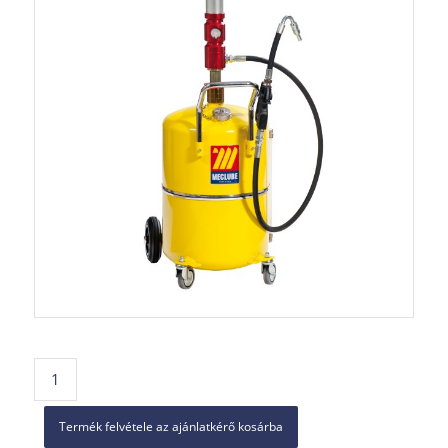
Termék felvétele az ajánlatkérő kosárba