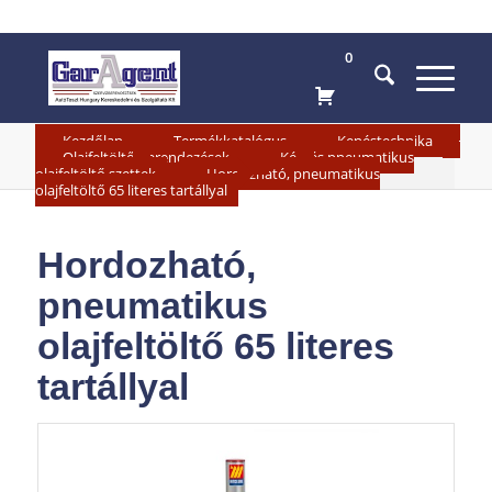
0
»
»
»
Kezdőlap
Termékkatalógus
Kenéstechnika
»
Olajfeltöltő berendezések
Kézi és pneumatikus
»
olajfeltöltő szettek
Hordozható, pneumatikus
olajfeltöltő 65 literes tartállyal
Hordozható,
pneumatikus
olajfeltöltő 65 literes
tartállyal