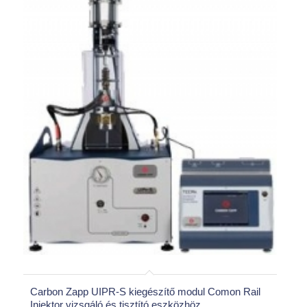
Carbon Zapp UIPR-S kiegészítő modul Comon Rail
Injektor vizsgáló és tisztító eszközhöz