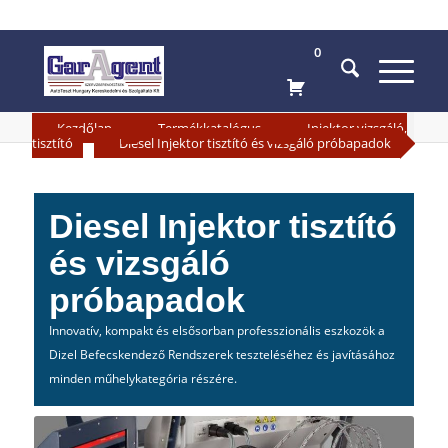
0
»
»
Kezdőlap
Termékkatalógus
Injektor vizsgáló,
»
tisztító
Diesel Injektor tisztító és vizsgáló próbapadok
Diesel Injektor tisztító
és vizsgáló
próbapadok
Innovatív, kompakt és elsősorban professzionális eszkozök a
Dizel Befecskendező Rendszerek teszteléséhez és javításához
minden műhelykategória részére.