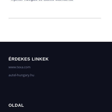
ÉRDEKES LINKEK
www.texa.com
autel-hungary.hu
OLDAL