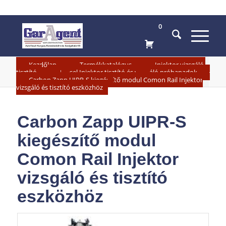
0
»
»
Kezdőlap
Termékkatalógus
Injektor vizsgáló,
»
»
tisztító
Diesel Injektor tisztító és vizsgáló próbapadok
Carbon Zapp UIPR-S kiegészítő modul Comon Rail Injektor
vizsgáló és tisztító eszközhöz
Carbon Zapp UIPR-S
kiegészítő modul
Comon Rail Injektor
vizsgáló és tisztító
eszközhöz