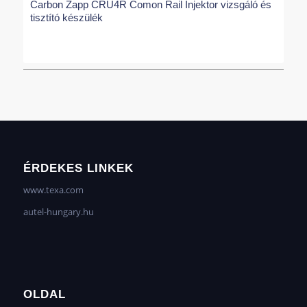
Carbon Zapp CRU4R Comon Rail Injektor vizsgáló és
tisztító készülék
ÉRDEKES LINKEK
www.texa.com
autel-hungary.hu
OLDAL