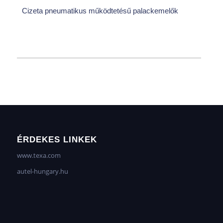
Cizeta pneumatikus működtetésű palackemelők
ÉRDEKES LINKEK
www.texa.com
autel-hungary.hu