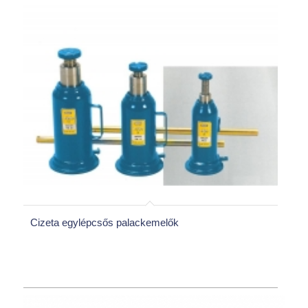
Cizeta egylépcsős palackemelők