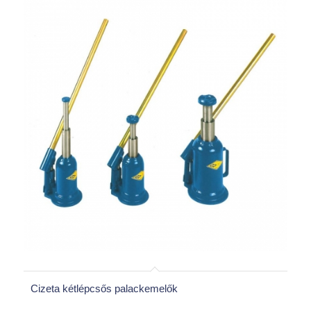
Cizeta kétlépcsős palackemelők