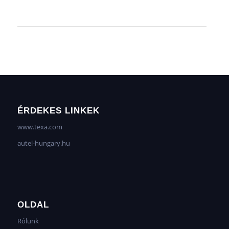
ÉRDEKES LINKEK
www.texa.com
autel-hungary.hu
OLDAL
Rólunk