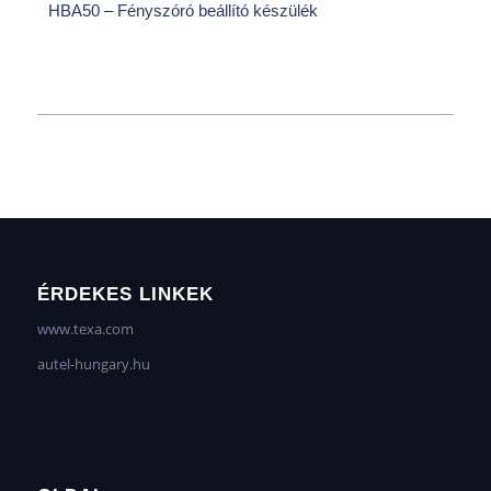
HBA50 – Fényszóró beállító készülék
ÉRDEKES LINKEK
www.texa.com
autel-hungary.hu