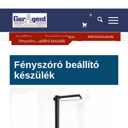
0
»
»
Kezdőlap
Termékkatalógus
Mérőműszerek
»
Fényszóró beállító készülék
Fényszóró beállító
készülék