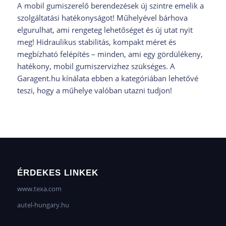
A mobil gumiszerelő berendezések új szintre emelik a
szolgáltatási hatékonyságot! Műhelyével bárhova
elgurulhat, ami rengeteg lehetőséget és új utat nyit
meg! Hidraulikus stabilitás, kompakt méret és
megbízható felépítés – minden, ami egy gördülékeny,
hatékony, mobil gumiszervizhez szükséges. A
Garagent.hu kínálata ebben a kategóriában lehetővé
teszi, hogy a műhelye valóban utazni tudjon!
ÉRDEKES LINKEK
www.texa.com
autel-hungary.hu