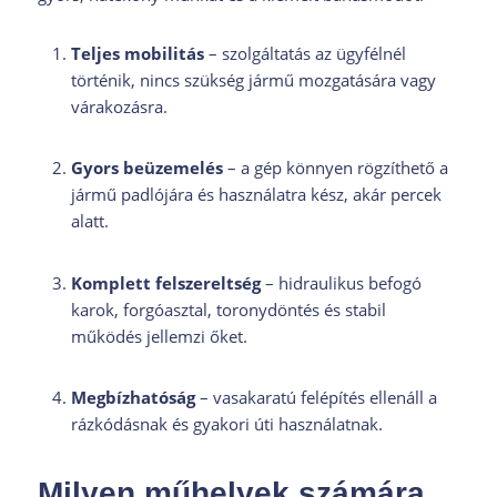
Teljes mobilitás
– szolgáltatás az ügyfélnél
történik, nincs szükség jármű mozgatására vagy
várakozásra.
Gyors beüzemelés
– a gép könnyen rögzíthető a
jármű padlójára és használatra kész, akár percek
alatt.
Komplett felszereltség
– hidraulikus befogó
karok, forgóasztal, toronydöntés és stabil
működés jellemzi őket.
Megbízhatóság
– vasakaratú felépítés ellenáll a
rázkódásnak és gyakori úti használatnak.
Milyen műhelyek számára