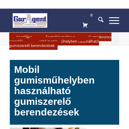
0
»
»
Kezdőlap
Termékkatalógus
Gumiabroncs
»
szerelők
Mobil gumisműhelyben használható
gumiszerelő berendezések
Mobil
gumisműhelyben
használható
gumiszerelő
berendezések