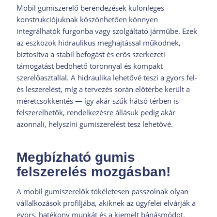
Mobil gumiszerelő berendezések különleges
konstrukciójuknak köszönhetően könnyen
integrálhatók furgonba vagy szolgáltató járműbe. Ezek
az eszközök hidraulikus meghajtással működnek,
biztosítva a stabil befogást és erős szerkezeti
támogatást bedöhető toronnyal és kompakt
szerelőasztallal. A hidraulika lehetővé teszi a gyors fel-
és leszerelést, míg a tervezés során előtérbe került a
méretcsökkentés — így akár szűk hátsó térben is
felszerelhetők, rendelkezésre állásuk pedig akár
azonnali, helyszíni gumiszerelést tesz lehetővé.
Megbízható gumis
felszerelés mozgásban!
A mobil gumiszerelők tökéletesen passzolnak olyan
vállalkozások profiljába, akiknek az ügyfelei elvárják a
gyors, hatékony munkát és a kiemelt bánásmódot.