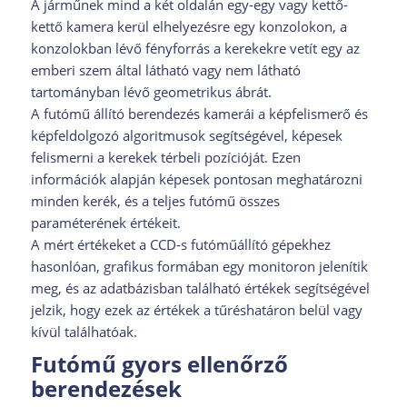
A járműnek mind a két oldalán egy-egy vagy kettő-
kettő kamera kerül elhelyezésre egy konzolokon, a
konzolokban lévő fényforrás a kerekekre vetít egy az
emberi szem által látható vagy nem látható
tartományban lévő geometrikus ábrát.
A futómű állító berendezés kamerái a képfelismerő és
képfeldolgozó algoritmusok segítségével, képesek
felismerni a kerekek térbeli pozícióját. Ezen
információk alapján képesek pontosan meghatározni
minden kerék, és a teljes futómű összes
paraméterének értékeit.
A mért értékeket a CCD-s futóműállító gépekhez
hasonlóan, grafikus formában egy monitoron jelenítik
meg, és az adatbázisban található értékek segítségével
jelzik, hogy ezek az értékek a tűréshatáron belül vagy
kívül találhatóak.
Futómű gyors ellenőrző
berendezések