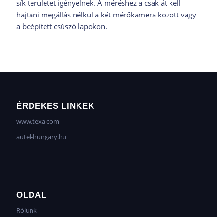
sík területet igényelnek. A méréshez a csak át kell
hajtani megállás nélkül a két mérőkamera között vagy
a beépített csúszó lapokon.
ÉRDEKES LINKEK
www.texa.com
autel-hungary.hu
OLDAL
Rólunk