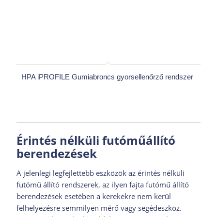
HPA iPROFILE Gumiabroncs gyorsellenőrző rendszer
Érintés nélküli futóműállító
berendezések
A jelenlegi legfejlettebb eszközök az érintés nélküli
futómű állító rendszerek, az ilyen fajta futómű állító
berendezések esetében a kerekekre nem kerül
felhelyezésre semmilyen mérő vagy segédeszköz.