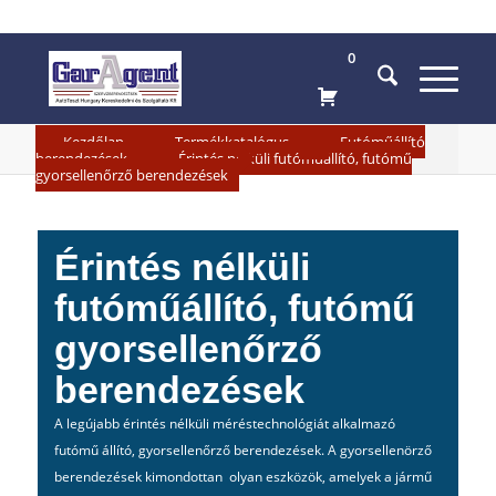
0
»
»
Kezdőlap
Termékkatalógus
Futóműállító
»
berendezések
Érintés nélküli futóműállító, futómű
gyorsellenőrző berendezések
Érintés nélküli
futóműállító, futómű
gyorsellenőrző
berendezések
A legújabb érintés nélküli méréstechnológiát alkalmazó
futómű állító, gyorsellenőrző berendezések. A gyorsellenörző
berendezések kimondottan olyan eszközök, amelyek a jármű