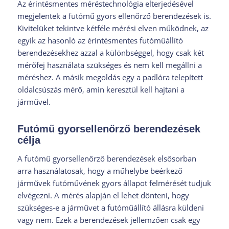
Az érintésmentes méréstechnológia elterjedésével
megjelentek a futómű gyors ellenőrző berendezések is.
Kivitelüket tekintve kétféle mérési elven működnek, az
egyik az hasonló az érintésmentes futóműállító
berendezésekhez azzal a különbséggel, hogy csak két
mérőfej használata szükséges és nem kell megállni a
méréshez. A másik megoldás egy a padlóra telepített
oldalcsúszás mérő, amin keresztül kell hajtani a
járművel.
Futómű gyorsellenőrző berendezések
célja
A futómű gyorsellenőrző berendezések elsősorban
arra használatosak, hogy a műhelybe beérkező
járművek futóművének gyors állapot felmérését tudjuk
elvégezni. A mérés alapján el lehet dönteni, hogy
szükséges-e a járművet a futóműállító állásra küldeni
vagy nem. Ezek a berendezések jellemzően csak egy