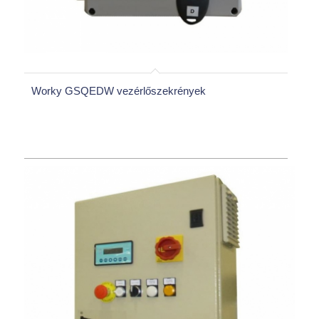
Worky GSQEDW vezérlőszekrények