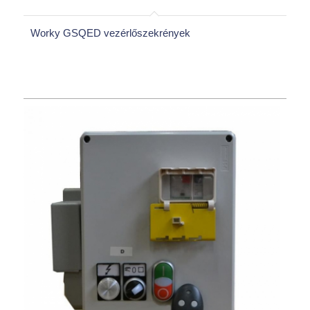
Worky GSQED vezérlőszekrények