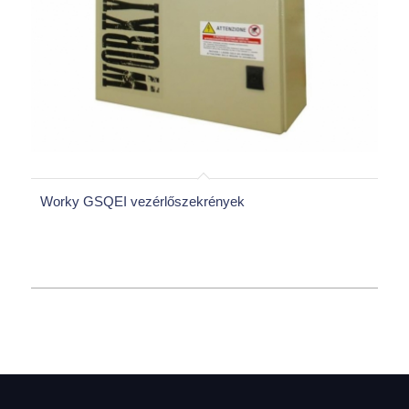
Worky GSQEI vezérlőszekrények