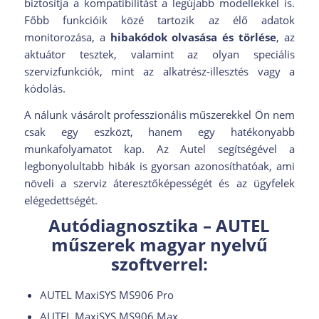
biztosítja a kompatibilitást a legújabb modellekkel is.
Főbb funkcióik közé tartozik az élő adatok
monitorozása, a
hibakódok olvasása és törlése
, az
aktuátor tesztek, valamint az olyan speciális
szervizfunkciók, mint az alkatrész-illesztés vagy a
kódolás.
A nálunk vásárolt professzionális műszerekkel Ön nem
csak egy eszközt, hanem egy hatékonyabb
munkafolyamatot kap. Az Autel segítségével a
legbonyolultabb hibák is gyorsan azonosíthatóak, ami
növeli a szerviz áteresztőképességét és az ügyfelek
elégedettségét.
Autódiagnosztika – AUTEL
műszerek magyar nyelvű
szoftverrel:
AUTEL MaxiSYS MS906 Pro
AUTEL MaxiSYS MS906 Max