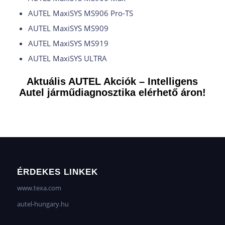
AUTEL MaxiSYS MS906 Pro-TS
AUTEL MaxiSYS MS909
AUTEL MaxiSYS MS919
AUTEL MaxiSYS ULTRA
Aktuális AUTEL Akciók – Intelligens
Autel járműdiagnosztika elérhető áron!
ÉRDEKES LINKEK
www.texa.com
autel-hungary.hu