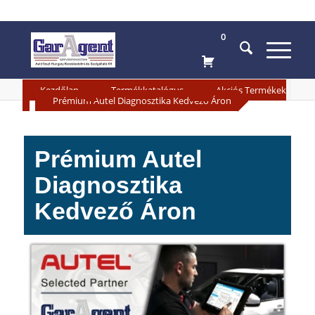
0
»
»
Kezdőlap
Termékkatalógus
Akciós Termékek
»
Prémium Autel Diagnosztika Kedvező Áron
Prémium Autel
Diagnosztika
Kedvező Áron