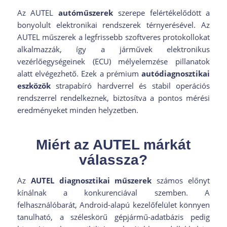
Az AUTEL
autóműszerek
szerepe felértékelődött a
bonyolult elektronikai rendszerek térnyerésével. Az
AUTEL műszerek a legfrissebb szoftveres protokollokat
alkalmazzák, így a járművek elektronikus
vezérlőegységeinek (ECU) mélyelemzése pillanatok
alatt elvégezhető. Ezek a prémium
autódiagnosztikai
eszközök
strapabíró hardverrel és stabil operációs
rendszerrel rendelkeznek, biztosítva a pontos mérési
eredményeket minden helyzetben.
Miért az AUTEL márkát
válassza?
Az
AUTEL diagnosztikai műszerek
számos előnyt
kínálnak a konkurenciával szemben. A
felhasználóbarát, Android-alapú kezelőfelület könnyen
tanulható, a széleskörű gépjármű-adatbázis pedig