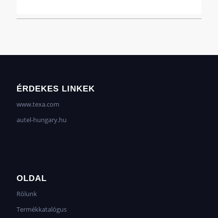
ÉRDEKES LINKEK
www.texa.com
autel-hungary.hu
OLDAL
Rólunk
Termékkatalógus