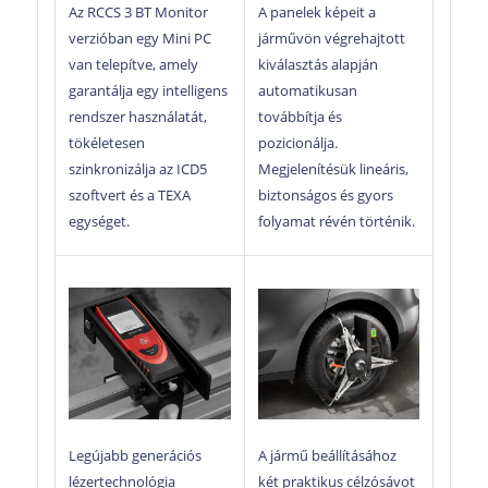
Az RCCS 3 BT Monitor
A panelek képeit a
maximális precizitással és a legmagasabb
verzióban egy Mini PC
járművön végrehajtott
színvonalon hajtanak végre, a rendkívüli
van telepítve, amely
kiválasztás alapján
lefedettségre támaszkodva.
garantálja egy intelligens
automatikusan
Ezen túlmenően a panelek digitalizálása lehetővé
rendszer használatát,
továbbítja és
teszi, hogy a műhelyben jelentős hely szabaduljon
tökéletesen
pozicionálja.
fel, amelyet egyébként több fizikai panel is
szinkronizálja az ICD5
Megjelenítésük lineáris,
elfoglalna.
szoftvert és a TEXA
biztonságos és gyors
egységet.
folyamat révén történik.
„Egyszerűsítjük a jelent,
megalapozzuk a jövőt.”
A vezetés közbeni biztonság és kényelem
garantálására tervezett ADAS (Advanced Driver
Assistance Systems) egyre gyakoribb a legújabb
Legújabb generációs
A jármű beállításához
generációs járművekben.
A kamerákat, radarokat,
lézertechnológia
két praktikus célzósávot