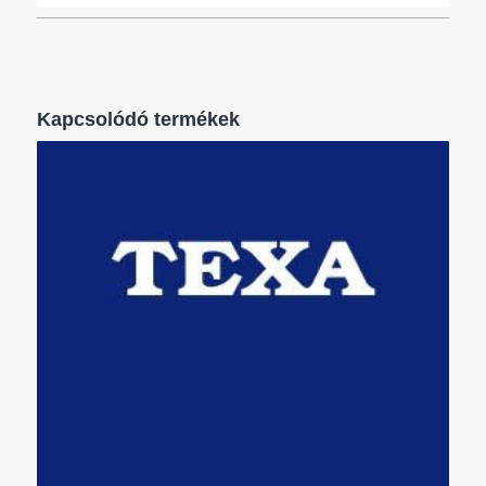
kalibrálási funkciókhoz.
Ez az applikáció a TEXA APP virtuális áruházból
érhető el.
Kapcsolódó termékek