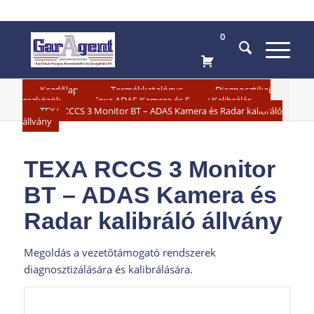
0
»
»
Kezdőlap
Termékkatalógus
Diagnosztikai
»
»
eszközök
Texa ADAS Kamera és Radar Kalibrálás
TEXA RCCS 3 Monitor BT – ADAS Kamera és Radar kalibráló
állvány
TEXA RCCS 3 Monitor
BT – ADAS Kamera és
Radar kalibráló állvány
Megoldás a vezetőtámogató rendszerek
diagnosztizálására és kalibrálására.