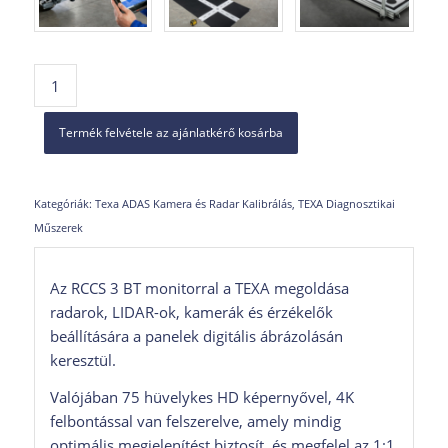
Termék felvétele az ajánlatkérő kosárba
Kategóriák:
Texa ADAS Kamera és Radar Kalibrálás
,
TEXA Diagnosztikai
Műszerek
Az RCCS 3 BT monitorral a TEXA megoldása
radarok, LIDAR-ok, kamerák és érzékelők
beállítására a panelek digitális ábrázolásán
keresztül.
Valójában 75 hüvelykes HD képernyővel, 4K
felbontással van felszerelve, amely mindig
optimális megjelenítést biztosít, és megfelel az 1:1