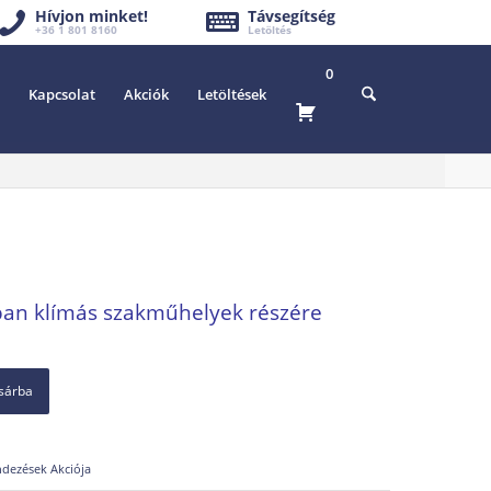
Hívjon minket!
Távsegítség
+36 1 801 8160
Letöltés
0
Kapcsolat
Akciók
Letöltések
ban klímás szakműhelyek részére
osárba
ndezések Akciója