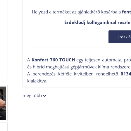
Helyezd a terméket az ajánlatkérő kosárba a
fent
Érdeklődj kollégáinknál részle
Érdekl
A
Konfort 760 TOUCH
egy teljesen automata, pr
és hibrid meghajtású gépjárművek klíma-rendszerei
A berendezés kétféle kivitelben rendelhető
R13
kialakítva.
A
Konfort 760 TOUCH
egy felső kategóriás beren
még több
zárt olajtartályok, teljesen automata munkafolya
felismerés.
A
KONFORT 760 TOUCH
klímakarbantartó gépe
segítségével történik.