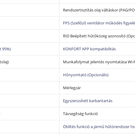
A berendezés egy szakcég által végzett átmosást k
Rendszertisztítás olaj váltáskor (PAG/PO
munkára is.
FPS (Szellőző ventilátor működés figyelé
RID Beépített hűtőközeg azonosító (Opci
t 95%)
KONFORT APP kompatibilitás
olaj)
Munkafolymat jelentés nyomtatása Wi-Fi
Hőnyomtató (Opcionális)
Mérlegzár
Egyszerüsített karbantartás
)
Távsegítség funkció
Öblítés funkció a jármű hűtörendszer ti