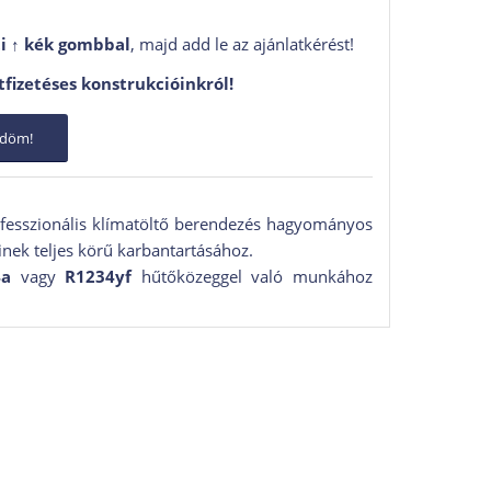
i ↑
kék gombbal
, majd add le az ajánlatkérést!
tfizetéses konstrukcióinkról!
ődöm!
ofesszionális klímatöltő berendezés hagyományos
nek teljes körű karbantartásához.
4a
vagy
R1234yf
hűtőközeggel való munkához
dezések, olyan funkciókkal, mint a hermetikusan
mat, mérlegzár vagy az automatikus olajtartály
k vezérlése egy 10″-os színes érintőképernyő