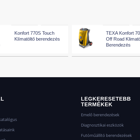
Konfort 770S Touch
TEXA Konfort 7
Klímatöltő berendezés
Off Road Klimatö
Berendezés
AL
LEGKERESETEBB
TERMÉKEK
Emelő berendezések
atalógus
Diagnosztikai eszközök
atásaink
Futóműállító berendezések
yek