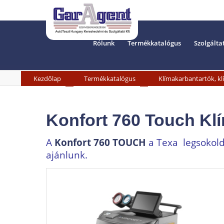
Rólunk
Termékkatalógus
Szolgálta
»
»
Kezdőlap
Termékkatalógus
Klímakarbantartók, kl
Konfort 760 Touch Kl
A
Konfort 760 TOUCH
a Texa legsokold
ajánlunk.