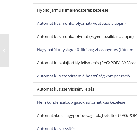
Hybrid jármű klímarendszerek kezelése
Automatikus munkafolyamat (Adatbázis alapján)
Automatikus munkafolymat (Egyéni beállítás alapján)
Konfort 744 Klímatöltő
Nagy hatékonyságú hűtőközeg visszanyerés (több min
Berendezés
Automatikus olajtartály felismerés (PAG/POE/UV/Fáradt
Automatikus szerviztömlő hosszúság kompenzáció
Automatikus szervízigény jelzés
Nem kondenzálódó gázok automatikus kezelése
Automatzikus, nagypontosságú olajbetöltés (PAG/POE
Automatikus frissítés