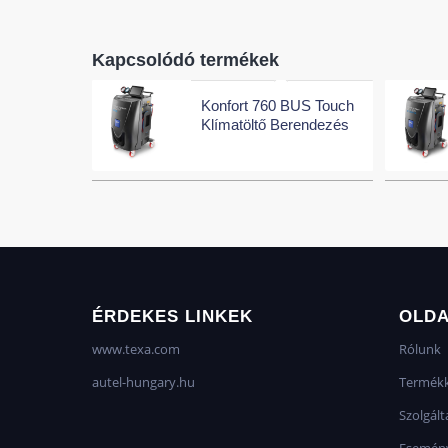
Kapcsolódó termékek
Konfort 760 BUS Touch
Klímatöltő Berendezés
ÉRDEKES LINKEK
OLD
www.texa.com
Rólunk
autel-hungary.hu
Termékk
Szolgált
Esemén