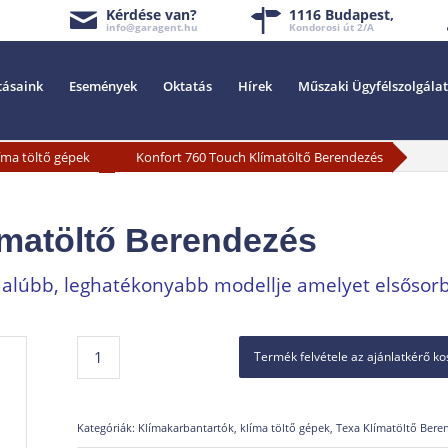
Kérdése van?
1116 Budapest,
info@garagent.hu
Kondorosi út 2/A
tásaink
Események
Oktatás
Hírek
Műszaki Ügyfélszolgálat
»
íma töltő gépek
Konfort 760 Touch Klímatöltő Berendezés
ímatöltő Berendezés
alúbb, leghatékonyabb modellje amelyet elsősor
Termék felvétele az ajánlatkérő k
Kategóriák:
Klímakarbantartók, klíma töltő gépek
,
Texa Klímatöltő Bere