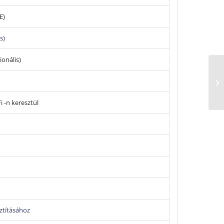
övetően át állítható másik hűtőközeggel történő
E)
s)
onális)
 -n keresztül
sztításához