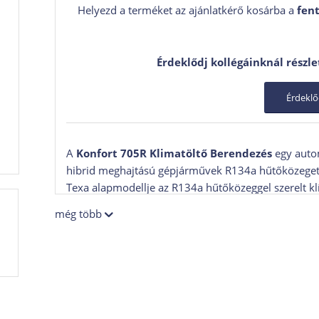
Helyezd a terméket az ajánlatkérő kosárba a
fent
Érdeklődj kollégáinknál részle
Érdekl
A
Konfort 705R Klimatöltő Berendezés
egy auto
hibrid meghajtású gépjárművek R134a hűtőközeget 
Texa alapmodellje az R134a hűtőközeggel szerelt k
készült, ahol fontos a
precíz, automatizált klíma
még több
A
Konfort 705R Klimatöltő Berendezés
ugyanarra
sorozat magasabb kategóriás modellei, de ár-érték
Főbb technikai paraméterek: