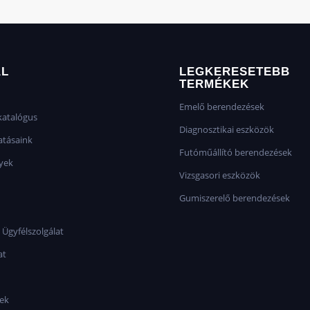
AL
LEGKERESETEBB
TERMÉKEK
Emelő berendezések
atalógus
Diagnosztikai eszközök
atásaink
Futóműállító berendezések
yek
Vizsgasori eszközök
Gumiszerelő berendezések
 Ügyfélszolgálat
at
sek