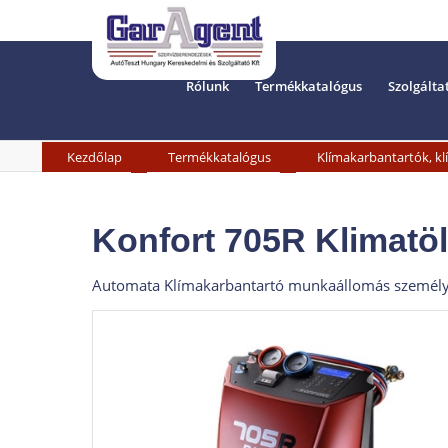
Rólunk
Termékkatalógus
Szolgálta
»
»
Kezdőlap
Termékkatalógus
Klímakarbantartók, kl
Konfort 705R Klimatö
Automata Klímakarbantartó munkaállomás személy és