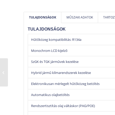
TULAJDONSÁGOK
MŰSZAKI ADATOK
TARTOZ
TULAJDONSÁGOK
Hűtőközeg kompatibilitás: R134a
Monochrom LCD kijelző
SzGK és TGK járművek kezelése
Autóteszt 3 Vizsgasori
Hybrid jármű klímarendszerek kezelése
mérőszoftver
Elektronikusan mérlegelt hűtőközeg betöltés
Automatikus olajbetöltés
Rendszertisztítás olaj váltáskor (PAG/POE)