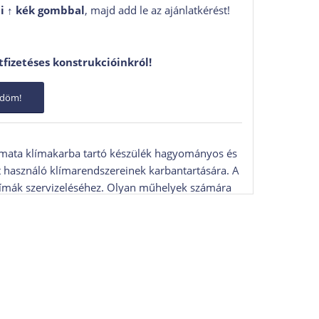
i ↑
kék gombbal
, majd add le az ajánlatkérést!
tfizetéses konstrukcióinkról!
ődöm!
mata klímakarba tartó készülék hagyományos és
használó klímarendszereinek karbantartására. A
límák szervizeléséhez. Olyan műhelyek számára
szerviz
, de nincs szükség minden extrára.
 a technológiára épül, mint a Texa Konfort
 arányban sokkal kedvezőbb megoldást kínál.