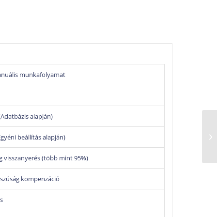
okozatú
anuális munkafolyamat
s riportmentés
átott kijelző
datbázis alapján)
 tartályból
éni beállítás alapján)
 visszanyerés (több mint 95%)
regenerálás és olajkezelés minimális emberi
sszúság kompenzáció
s
k, gyors szűrőcsere lehetőség.