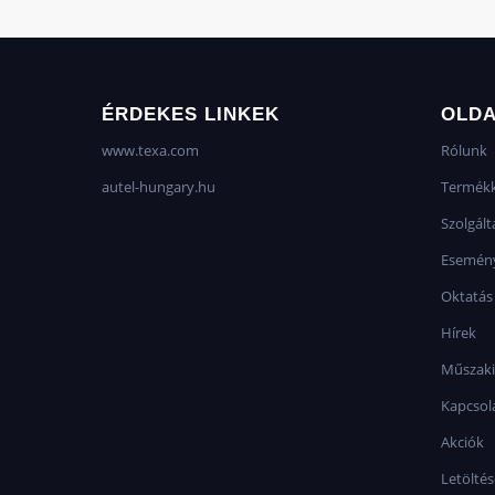
ÉRDEKES LINKEK
OLD
www.texa.com
Rólunk
autel-hungary.hu
Termékk
Szolgált
Esemén
Oktatás
Hírek
Műszaki
Kapcsol
Akciók
Letölté