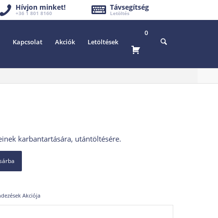
Hívjon minket!
Távsegítség
+36 1 801 8160
Letöltés
0
Kapcsolat
Akciók
Letöltések
nek karbantartására, utántöltésére.
osárba
ndezések Akciója