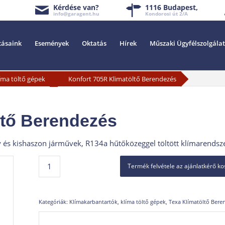
Kérdése van?
1116 Budapest,
info@garagent.hu
Kondorosi út 2/A
tásaink
Események
Oktatás
Hírek
Műszaki Ügyfélszolgálat
»
íma töltő gépek
Konfort 705R Klimatöltő Berendezés
ltő Berendezés
 kishaszon járművek, R134a hűtőközeggel töltött klímarendszei
Termék felvétele az ajánlatkérő k
Kategóriák:
Klímakarbantartók, klíma töltő gépek
,
Texa Klímatöltő Bere