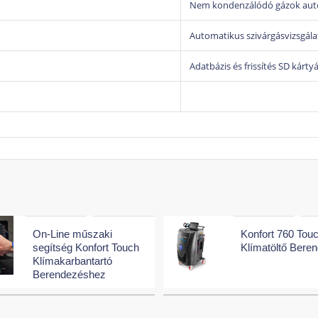
Nem kondenzálódó gázok auto
Tartós felépítés
: nem irodai dísznek készült – ma
Automatikus szivárgásvizsgála
Letisztult menürendszer
: nincsenek felesleges a
Pontosság, megbízhatóság
: nem kínai komprom
Adatbázis és frissítés SD kárty
munkaeredmény
.
Kinek ajánlott?
Olyan
személyautó- és kisteherautó szervizek
túlsúlyban.
Akik egy
egyszerűen kezelhető, de pontos
autom
Ahol
napi szinten van klímaszerviz
, de nem szü
On-Line műszaki
Konfort 760 Tou
segítség Konfort Touch
Klímatöltő Bere
Klímakarbantartó
Berendezéshez