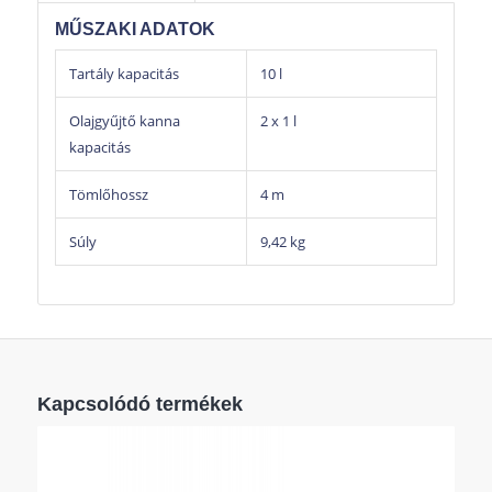
MŰSZAKI ADATOK
Tartály kapacitás
10 l
Olajgyűjtő kanna
2 x 1 l
kapacitás
Tömlőhossz
4 m
Súly
9,42 kg
Kapcsolódó termékek