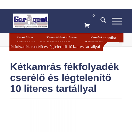
0
»
»
»
Kezdőlap
Termékkatalógus
Kenéstechnika
»
Folyadék cserélő berendezések
Kétkamrás
fékfolyadék cserélő és légtelenítő 10 literes tartállyal
Kétkamrás fékfolyadék
cserélő és légtelenítő
10 literes tartállyal