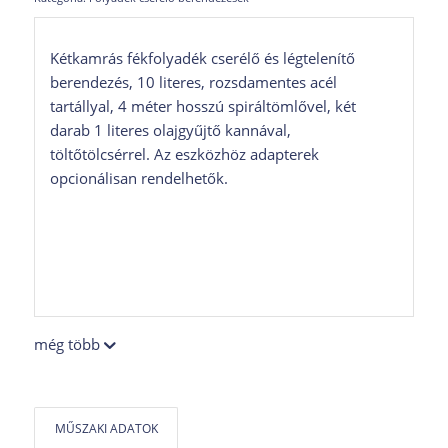
Kétkamrás fékfolyadék cserélő és légtelenítő
berendezés, 10 literes, rozsdamentes acél
tartállyal, 4 méter hosszú spiráltömlővel, két
darab 1 literes olajgyűjtő kannával,
töltőtölcsérrel. Az eszközhöz adapterek
opcionálisan rendelhetők.
még több
MŰSZAKI ADATOK