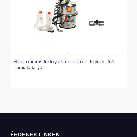
Háromkamrás fékfolyadék cserélő és légtelenítő 6
literes tartállyal
ÉRDEKES LINKEK