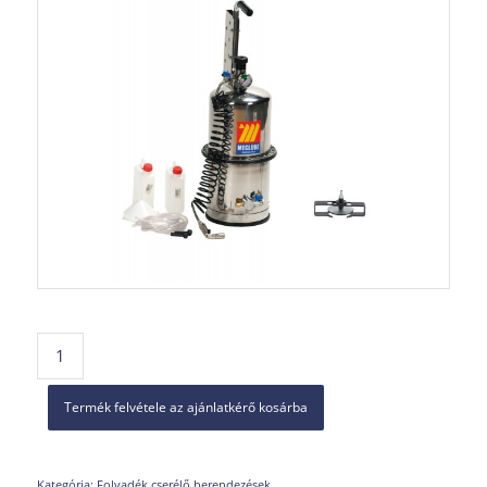
Termék felvétele az ajánlatkérő kosárba
Kategória:
Folyadék cserélő berendezések