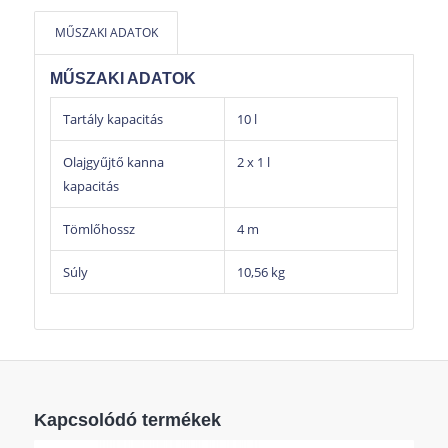
MŰSZAKI ADATOK
MŰSZAKI ADATOK
Tartály kapacitás
10 l
Olajgyűjtő kanna
2 x 1 l
kapacitás
Tömlőhossz
4 m
Súly
10,56 kg
Kapcsolódó termékek