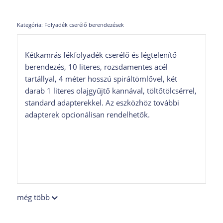
Kategória:
Folyadék cserélő berendezések
Kétkamrás fékfolyadék cserélő és légtelenítő
berendezés, 10 literes, rozsdamentes acél
tartállyal, 4 méter hosszú spiráltömlővel, két
darab 1 literes olajgyűjtő kannával, töltőtölcsérrel,
standard adapterekkel. Az eszközhöz további
adapterek opcionálisan rendelhetők.
még több