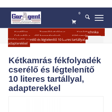
0
»
»
»
Kezdőlap
Termékkatalógus
Kenéstechnika
»
Folyadék cserélő berendezések
Kétkamrás
fékfolyadék cserélő és légtelenítő 10 literes tartállyal,
adapterekkel
Kétkamrás fékfolyadék
cserélő és légtelenítő
10 literes tartállyal,
adapterekkel