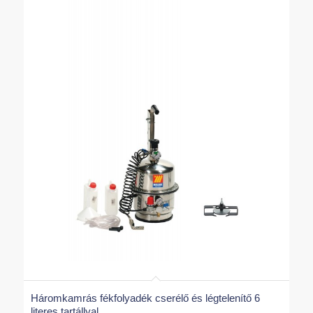
Háromkamrás fékfolyadék cserélő és légtelenítő 6
literes tartállyal