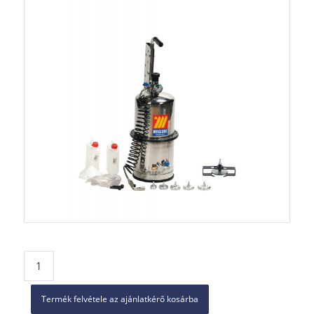
Termék felvétele az ajánlatkérő kosárba