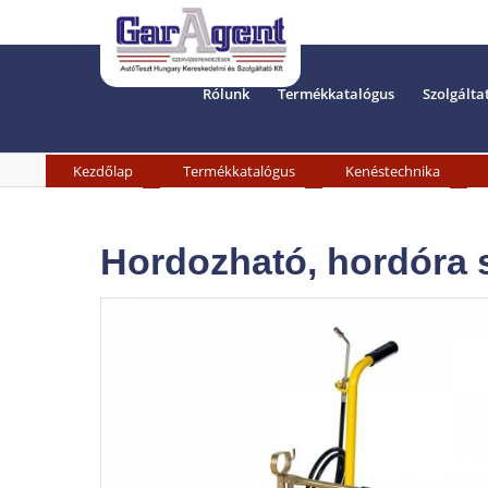
Rólunk
Termékkatalógus
Szolgálta
»
»
»
Kezdőlap
Termékkatalógus
Kenéstechnika
Hordozható, hordóra 