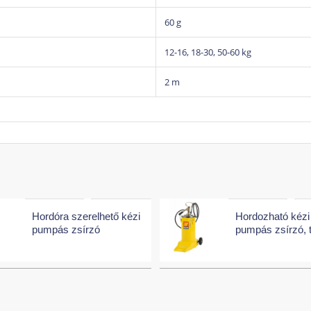
60 g
12-16, 18-30, 50-60 kg
2 m
Hordóra szerelhető kézi
Hordozható kézi
pumpás zsírzó
pumpás zsírzó, ta