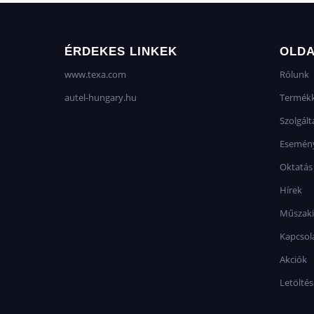
ÉRDEKES LINKEK
OLD
www.texa.com
Rólunk
autel-hungary.hu
Termékk
Szolgált
Esemén
Oktatás
Hírek
Műszaki
Kapcsol
Akciók
Letölté