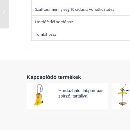
Szállítási mennyiség 10 ciklusra vonatkoztatva
Hordóra szerelhető
kézi pumpás zsírzó
Hordófedél hordóhoz
Tömlőhossz
Kapcsolódó termékek
Hordozható, lábpumpás
zsírzó, tartállyal