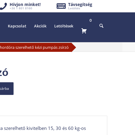
Hívjon minket!
Távsegítség
+36 1 801 8160
Letöltés
0
Kapcsolat
Akciók
Letöltések
hordóra szerelhető kézi pumpás zsírzó
zó
osárba
 szerelhető kivitelben 15, 30 és 60 kg-os