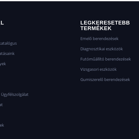
AL
LEGKERESETEBB
TERMÉKEK
Emelő berendezések
atalógus
Diagnosztikai eszközök
atásaink
Futóműállító berendezések
yek
Vizsgasori eszközök
Gumiszerelő berendezések
 Ügyfélszolgálat
at
sek