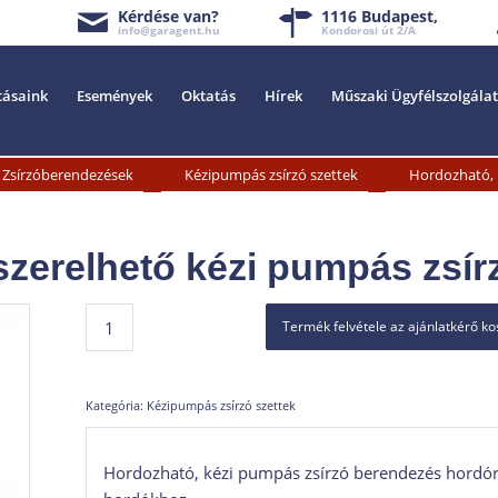
Kérdése van?
1116 Budapest,
info@garagent.hu
Kondorosi út 2/A
tásaink
Események
Oktatás
Hírek
Műszaki Ügyfélszolgálat
»
»
Zsírzóberendezések
Kézipumpás zsírzó szettek
Hordozható, 
szerelhető kézi pumpás zsír
Termék felvétele az ajánlatkérő k
Kategória:
Kézipumpás zsírzó szettek
Hordozható, kézi pumpás zsírzó berendezés hordóra