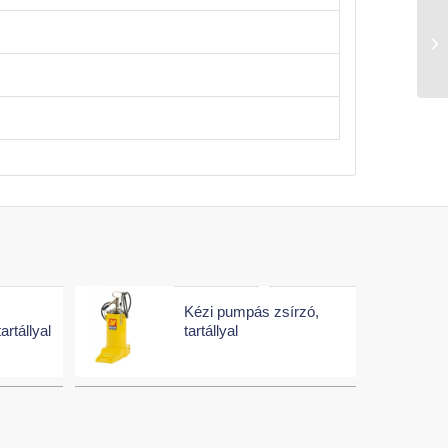
Kézi pumpás zsírzó,
rtállyal
tartállyal