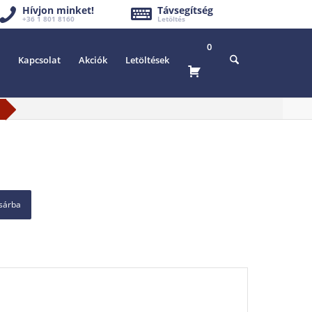
Hívjon minket!
Távsegítség
+36 1 801 8160
Letöltés
0
Kapcsolat
Akciók
Letöltések
osárba