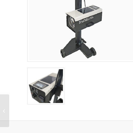
HB18D – Fényszóró
beállító készülék