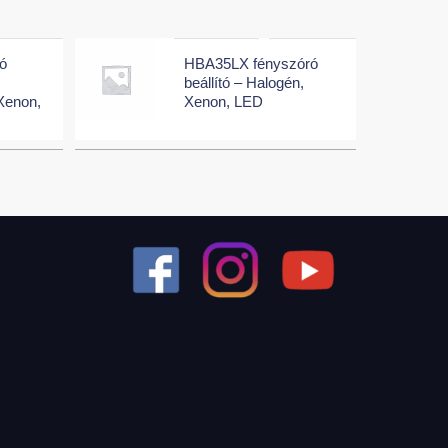
ó
HBA35LX fényszóró
beállító – Halogén,
Xenon,
Xenon, LED