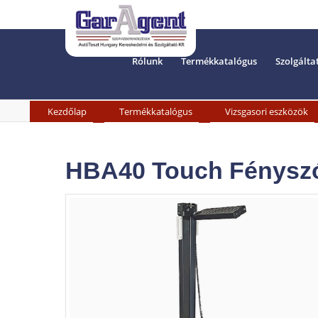
Rólunk
Termékkatalógus
Szolgálta
»
»
Kezdőlap
Termékkatalógus
Vizsgasori eszközök
HBA40 Touch Fényszór