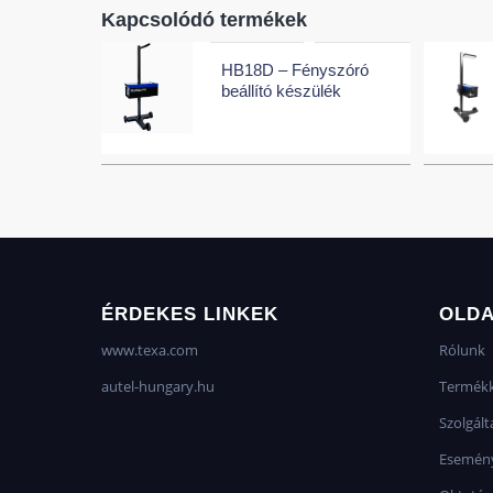
Kapcsolódó termékek
HB18D – Fényszóró
beállító készülék
ÉRDEKES LINKEK
OLD
www.texa.com
Rólunk
autel-hungary.hu
Termékk
Szolgált
Esemén