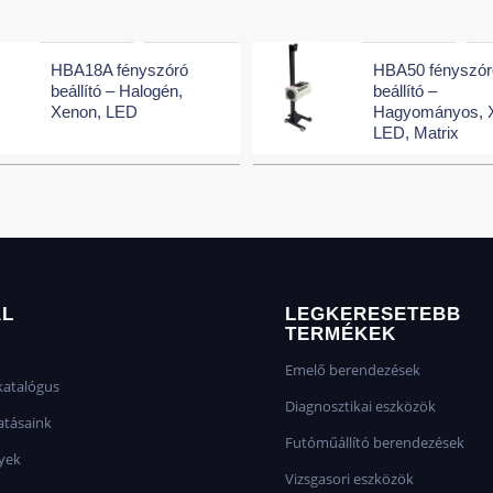
HBA18A fényszóró
HBA50 fényszór
beállító – Halogén,
beállító –
Xenon, LED
Hagyományos, 
LED, Matrix
AL
LEGKERESETEBB
TERMÉKEK
Emelő berendezések
atalógus
Diagnosztikai eszközök
atásaink
Futóműállító berendezések
yek
Vizsgasori eszközök