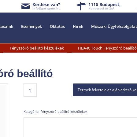
Kérdése van?
1116 Budapest,
info@garagent.hu
Kondorosi út 2/A
tásaink
Események
Oktatás
Hírek
Műszaki Ügyfélszolgálat
»
»
Fényszóró beállító készülékek
HBA40 Touch Fényszóró beállító
ó beállító
Termék felvétele az ajánlatkérő k
Kategória:
Fényszóró beállító készülékek