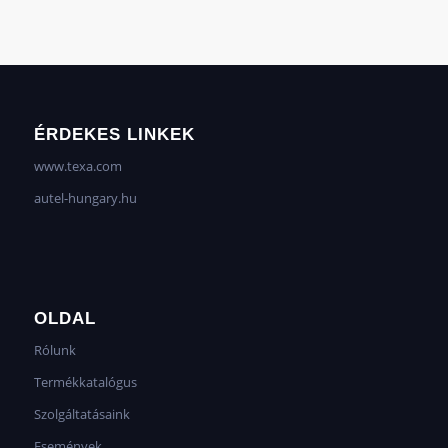
ÉRDEKES LINKEK
www.texa.com
autel-hungary.hu
OLDAL
Rólunk
Termékkatalógus
Szolgáltatásaink
Események