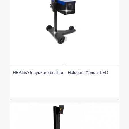
HBA18A fényszóró beállító – Halogén, Xenon, LED