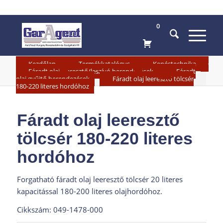
0
»
»
»
Kezdőlap
Termékkatalógus
Kenéstechnika
»
Fáradt olaj leeresztő/leszívó berendezések
Fáradt
»
olaj gyűjtő berendezések
Fáradt olaj leeresztő tölcsér
180-220 literes hordóhoz
Fáradt olaj leeresztő
tölcsér 180-220 literes
hordóhoz
Forgatható fáradt olaj leeresztő tölcsér 20 literes
kapacitással 180-200 literes olajhordóhoz.
Cikkszám: 049-1478-000