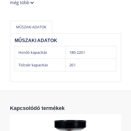
még több
Figyelem: A fékolajok, üzemanyagok, gyúlékony
és maró folyadékok összegyűjtésére a berendezés
nem alkalmas.
MŰSZAKI ADATOK
MŰSZAKI ADATOK
Hordó kapacitás
180-220 l
Tölcsér kapacitás
20 l
Kapcsolódó termékek