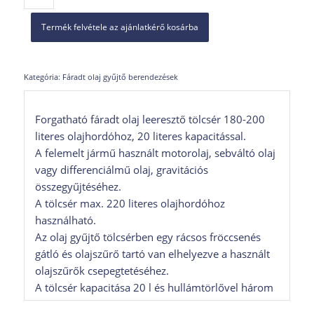
Termék felvétele az ajánlatkérő kosárba
Kategória:
Fáradt olaj gyűjtő berendezések
Forgatható fáradt olaj leeresztő tölcsér 180-200
literes olajhordóhoz, 20 literes kapacitással.
A felemelt jármű használt motorolaj, sebváltó olaj
vagy differenciálmű olaj, gravitációs
összegyűjtéséhez.
A tölcsér max. 220 literes olajhordóhoz
használható.
Az olaj gyűjtő tölcsérben egy rácsos fröccsenés
gátló és olajszűrő tartó van elhelyezve a használt
olajszűrők csepegtetéséhez.
A tölcsér kapacitása 20 l és hullámtörlővel három
részre van szakaszolva.