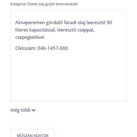
Kategória:
Fáradt olaj gyűjtő berendezések
Aknaperemen gördülő fáradt olaj leeresztő 90
literes kapacitással, leeresztő csappal,
csepegtetővel.
Cikkszám: 046-1457-000
még több
MŰSZAKI ADATOK