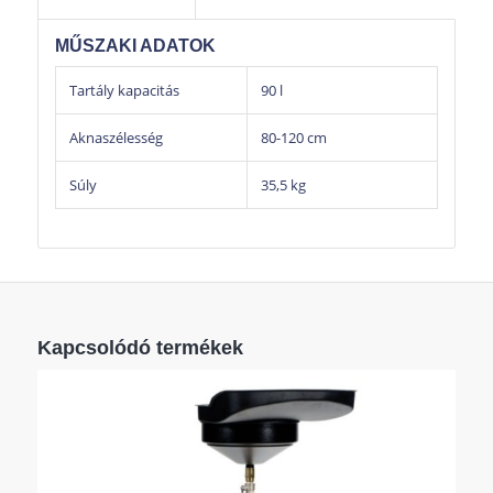
MŰSZAKI ADATOK
Tartály kapacitás
90 l
Aknaszélesség
80-120 cm
Súly
35,5 kg
Kapcsolódó termékek