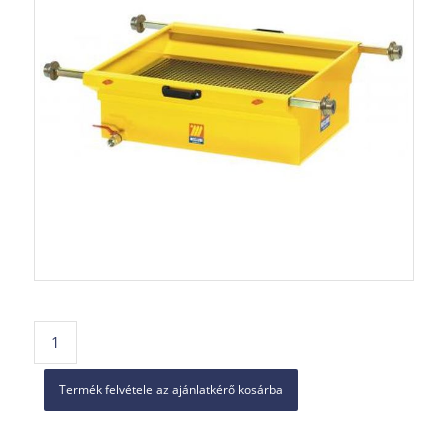
Termék felvétele az ajánlatkérő kosárba