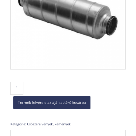
Termék felvétele az ajánlatkérő kosárba
Kategória:
Csőszerelvények, kémények