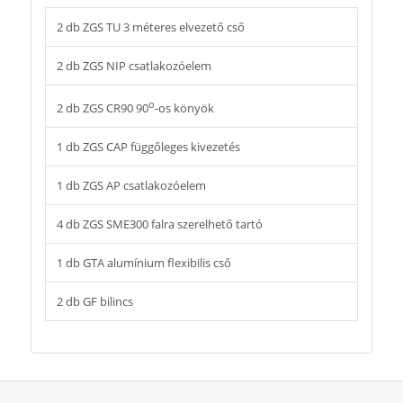
2 db ZGS TU 3 méteres elvezető cső
2 db ZGS NIP csatlakozóelem
o
2 db ZGS CR90 90
-os könyök
1 db ZGS CAP függőleges kivezetés
1 db ZGS AP csatlakozóelem
4 db ZGS SME300 falra szerelhető tartó
1 db GTA alumínium flexibilis cső
2 db GF bilincs