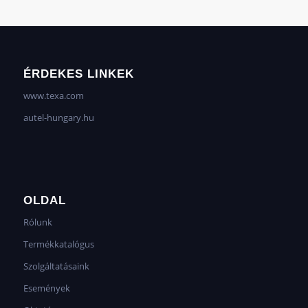
ÉRDEKES LINKEK
www.texa.com
autel-hungary.hu
OLDAL
Rólunk
Termékkatalógus
Szolgáltatásaink
Események