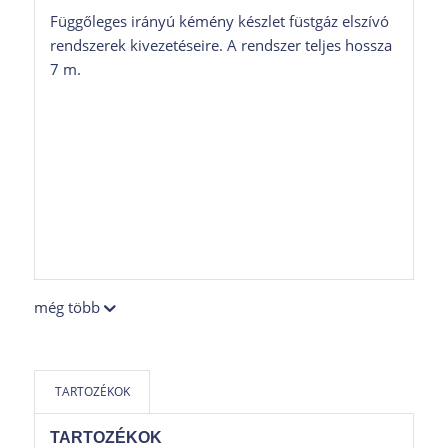
Függőleges irányú kémény készlet füstgáz elszívó
rendszerek kivezetéseire. A rendszer teljes hossza
7 m.
még több
TARTOZÉKOK
TARTOZÉKOK