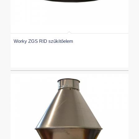
Worky ZGS RID szűkítőelem