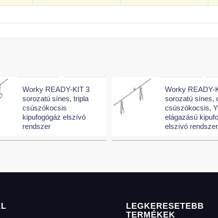
Worky READY-KIT 3
Worky READY-K
sorozatú sínes, tripla
sorozatú sínes, 
csúszókocsis
csúszókocsis, Y
kipufogógáz elszívó
elágazású kipuf
rendszer
elszívó rendsze
AL
LEGKERESETEBB
TERMÉKEK