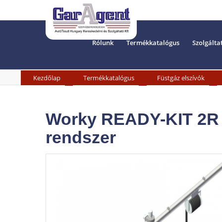
Rólunk
Termékkatalógus
Szolgálta
»
»
»
Kezdőlap
Termékkatalógus
Füstgáz elszívók
Worky READY-KIT 2R s
rendszer