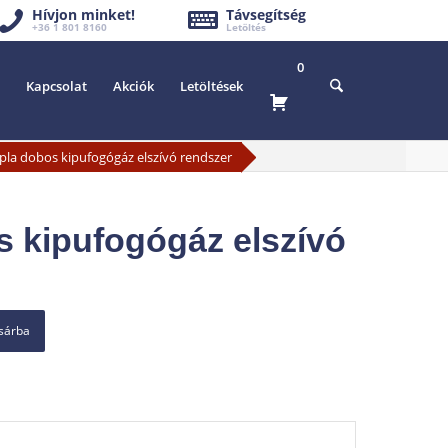
Hívjon minket!
Távsegítség
+36 1 801 8160
Letöltés
0
Kapcsolat
Akciók
Letöltések
pla dobos kipufogógáz elszívó rendszer
 kipufogógáz elszívó
osárba