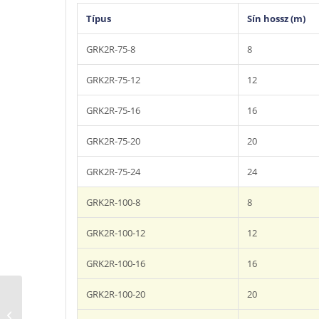
Típus
Sín hossz (m)
GRK2R-75-8
8
GRK2R-75-12
12
GRK2R-75-16
16
GRK2R-75-20
20
GRK2R-75-24
24
GRK2R-100-8
8
GRK2R-100-12
12
GRK2R-100-16
16
Worky READY-KIT 2
GRK2R-100-20
20
sorozatú sínes, dupla