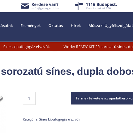
Kérdése van?
1116 Budapest,
info@garagent.hu
Kondorosi út 2/A
tásaink
Események
Oktatás
Hírek
Műszaki Ügyfélszolgálat
»
Sínes kipufogógáz elszívók
Worky READY-KIT 2R sorozatú sínes, du
orozatú sínes, dupla dobos
Termék felvétele az ajánlatkérő k
Kategória:
Sínes kipufogógáz elszívók