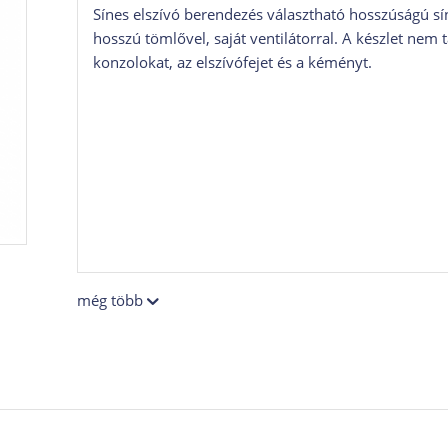
Sínes elszívó berendezés választható hosszúságú sí
hosszú tömlővel, saját ventilátorral. A készlet nem 
konzolokat, az elszívófejet és a kéményt.
még több