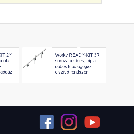
IT 2Y
Worky READY-KIT 3R
dupla
sorozatú sínes, tripla
-
dobos kipufogógáz
ogógáz
elszívó rendszer
r