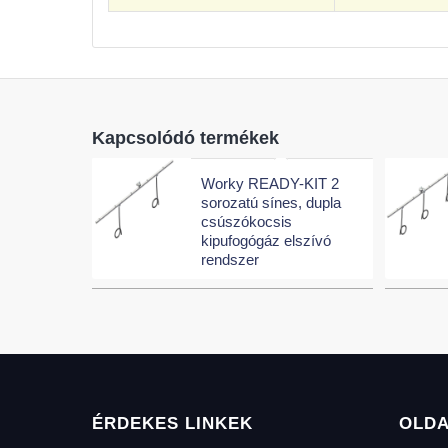
Kapcsolódó termékek
Worky READY-KIT 2
sorozatú sínes, dupla
csúszókocsis
kipufogógáz elszívó
rendszer
ÉRDEKES LINKEK
OLD