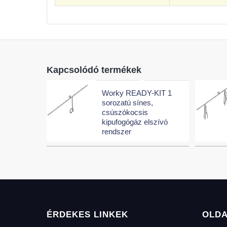
Kapcsolódó termékek
Worky READY-KIT 1
sorozatú sínes,
csúszókocsis
kipufogógáz elszívó
rendszer
ÉRDEKES LINKEK
OLD