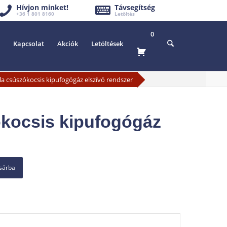
Hívjon minket!
Távsegítség
+36 1 801 8160
Letöltés
0
Kapcsolat
Akciók
Letöltések
a csúszókocsis kipufogógáz elszívó rendszer
ókocsis kipufogógáz
osárba