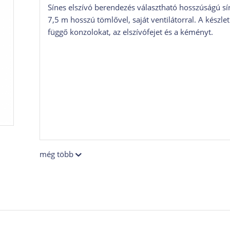
Sínes elszívó berendezés választható hosszúságú sí
7,5 m hosszú tömlővel, saját ventilátorral. A készle
függő konzolokat, az elszívófejet és a kéményt.
még több