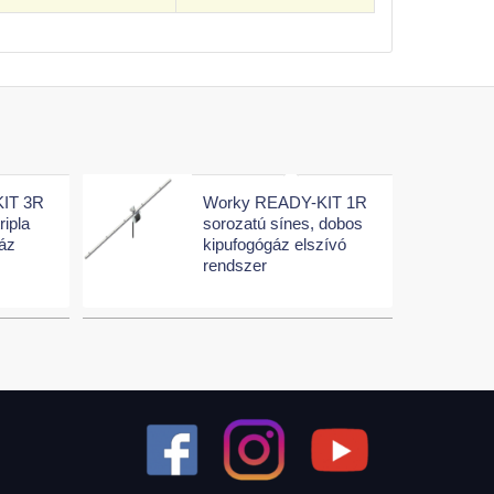
IT 3R
Worky READY-KIT 1R
ripla
sorozatú sínes, dobos
áz
kipufogógáz elszívó
r
rendszer