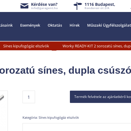
Kérdése van?
1116 Budapest,
info@garagent.hu
Kondorosi út 2/A
tásaink
Események
Oktatás
Hírek
Műszaki Ügyfélszolgálat
»
Sínes kipufogógáz elszívók
Worky READY-KIT 2 sorozatú sínes, dupl
rozatú sínes, dupla csúsz
Termék felvétele az ajánlatkérő k
Kategória:
Sínes kipufogógáz elszívók