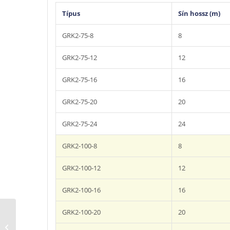
Típus
Sín hossz (m)
GRK2-75-8
8
GRK2-75-12
12
GRK2-75-16
16
GRK2-75-20
20
GRK2-75-24
24
GRK2-100-8
8
GRK2-100-12
12
GRK2-100-16
16
Worky READY-KIT 1R
GRK2-100-20
20
sorozatú sínes, dobos