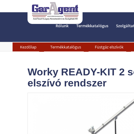
Rólunk
Termékkatalógus
Szolgálta
»
»
»
Kezdőlap
Termékkatalógus
Füstgáz elszívók
Worky READY-KIT 2 so
elszívó rendszer