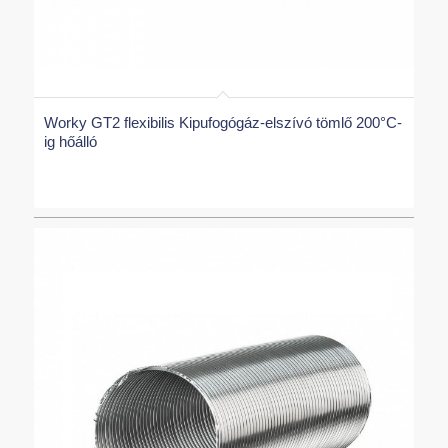
Worky GT2 flexibilis Kipufogógáz-elszívó tömlő 200°C-
ig hőálló