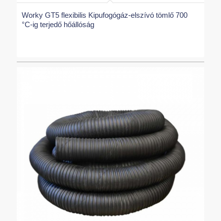
Worky GT5 flexibilis Kipufogógáz-elszívó tömlő 700
°C-ig terjedő hőállóság