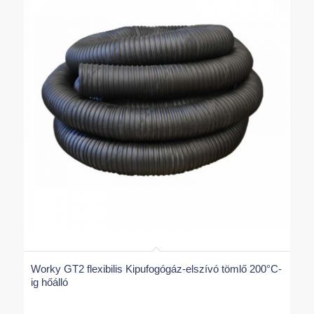
Worky GT2 flexibilis Kipufogógáz-elszívó tömlő 200°C-
ig hőálló