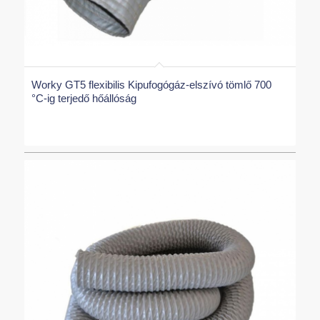
Worky GT5 flexibilis Kipufogógáz-elszívó tömlő 700
°C-ig terjedő hőállóság