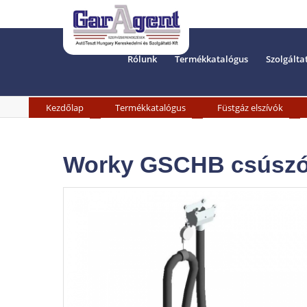
Rólunk
Termékkatalógus
Szolgálta
»
»
»
Kezdőlap
Termékkatalógus
Füstgáz elszívók
Worky GSCHB csúszók