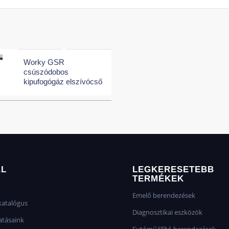
Worky GSR
csúszódobos
kipufogógáz elszívócső
AL
LEGKERESETEBB
TERMÉKEK
Emelő berendezések
atalógus
Diagnosztikai eszközök
atásaink