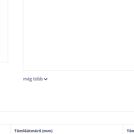
még több
Tömlőátmérő (mm)
Töm