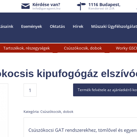
Kérdése van?
1116 Budapest,
info@garagent.hu
Kondorosi út 2/A
tásaink
Események
Oktatás
Hírek
Műszaki Ügyfélszolgálat
»
»
Tartozékok, részegységek
Csúszókocsik, dobok
Worky GSCH
ocsis kipufogógáz elszívó
Termék felvétele az ajánlatkérő k
Kategória:
Csúszókocsik, dobok
Csúszókocsi GAT rendszerekhez, tömlővel és egyen