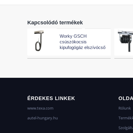
Kapcsolódó termékek
Worky GSCH
csúszókocsis
kipufogógáz elszívócső
ÉRDEKES LINKEK
OLD
www.texa.com
Rólunk
autel-hungary.hu
Termékk
Szolgált