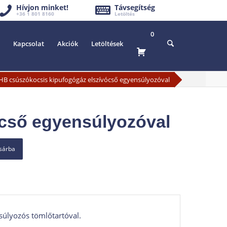
Hívjon minket!
Távsegítség
+36 1 801 8160
Letöltés
0
Kapcsolat
Akciók
Letöltések
B csúszókocsis kipufogógáz elszívócső egyensúlyozóval
cső egyensúlyozóval
osárba
súlyozós tömlőtartóval.