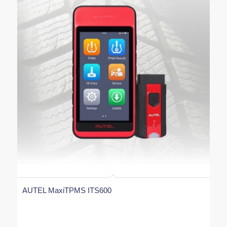
szolgáltatással, miközben csökkentik működési
költségeiket és maximalizálják a profitabilitásukat.
Ez a szenzor ideális választás minden modern
autószerviz és gumis műhely számára, amely a
jövőre nézve gondolkodik.
AUTEL MaxiTPMS ITS600