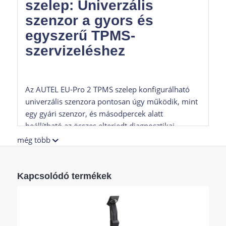
szelep: Univerzális
szenzor a gyors és
egyszerű TPMS-
szervizeléshez
Az AUTEL
EU-Pro 2 TPMS szelep konfigurálható
univerzális szenzora
pontosan úgy működik, mint
egy gyári szenzor, és másodpercek alatt
beállítható az összes elterjedt diagnosztikai
eszközzel.
Ezzel a műhelyek jelentősen
még több
gyorsíthatják és egyszerűsíthetik a keréknyomás-
ellenőrző rendszerek (TPMS) szervizelését. Nincs
szükség több tucat különböző, járműspecifikus
Kapcsolódó termékek
szenzor raktározására.
Az
EU-Pro 2 TPMS szelep
egyetlen megoldást nyújt a legtöbb
járműtípushoz
, ami optimalizálja a
készletgazdálkodást és csökkenti a beszerzési