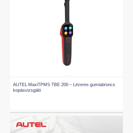
költségeket.
A TPMS szelep szenzort úgy tervezték, hogy
minden típusú könnyűfém felnire illeszkedjen.
Biztosítja a széleskörű kompatibilitást a piacon
lévő járműmodellekkel. Különösen praktikus,
hogy lehetővé teszi a szelepszár külön cseréjét. Ez
egy költséghatékony megoldás, ha a szelepszár
megsérül vagy elhasználódik, hiszen nem kell a
teljes szenzort újra megvásárolni és programozni.
A Clamp-In szelepet
könnyűfém felni védő látták
el
, így nemcsak a felnit óvja a karcolásoktól és
AUTEL MaxiTPMS TBE 200 – Lézeres gumiabroncs
sérülésektől a beszerelés során, hanem a
kopásvizsgáló
mindennapi használat során is megőrzi annak
esztétikai állapotát
és értékét.
Az EU-Pro 2 használatával a műhelyek
hatékonyabbá válhatnak, növelhetik ügyfél-
elégedettségüket a gyors és professzionális