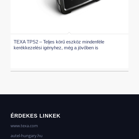
TEXA TPS2 – Teljes körű eszköz mindenféle
kerékkezelési igényhez, még a jövőben is
ÉRDEKES LINKEK
www.texa.com
autel-hungary.hu