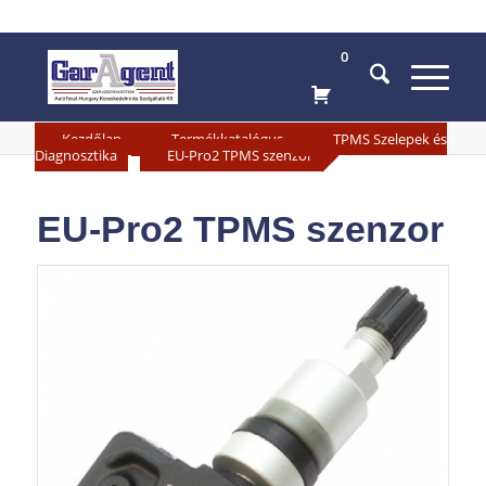
0
»
»
Kezdőlap
Termékkatalógus
TPMS Szelepek és
»
Diagnosztika
EU-Pro2 TPMS szenzor
EU-Pro2 TPMS szenzor